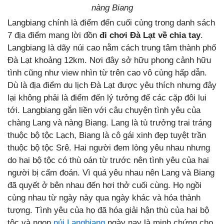
nàng Biang
Langbiang chính là điểm đến cuối cùng trong danh sách
7 địa điểm mang lời đồn
đi chơi Đà Lạt về chia tay
.
Langbiang là dãy núi cao nằm cách trung tâm thành phố
Đà Lạt khoảng 12km. Nơi đây sở hữu phong cảnh hữu
tình cũng như view nhìn từ trên cao vô cùng hấp dẫn.
Dù là địa điểm du lịch Đà Lạt được yêu thích nhưng đây
lại không phải là điểm đến lý tưởng để các cặp đôi lui
tới. Langbiang gắn liền với câu chuyện tình yêu của
chàng Lang và nàng Biang. Lang là tù trưởng trai tráng
thuộc bộ tộc Lạch, Biang là cô gái xinh đẹp tuyệt trần
thuộc bộ tộc Srê. Hai người đem lòng yêu nhau nhưng
do hai bộ tộc có thù oán từ trước nên tình yêu của hai
người bị cấm đoán. Vì quá yêu nhau nên Lang và Biang
đã quyết ở bên nhau đến hơi thở cuối cùng. Họ ngồi
cùng nhau từ ngày này qua ngày khác và hóa thành
tượng. Tình yêu của họ đã hóa giải hận thù của hai bộ
tộc và ngọn
núi Langbiang
ngày nay là minh chứng cho