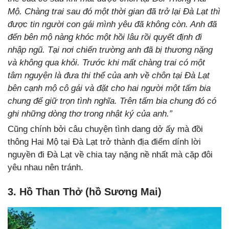
Mộ. Chàng trai sau đó một thời gian đã trở lại Đà Lạt thì
được tin người con gái mình yêu đã không còn. Anh đã
đến bên mộ nàng khóc một hồi lâu rồi quyết định đi
nhập ngũ. Tại nơi chiến trường anh đã bị thương nặng
và không qua khỏi. Trước khi mất chàng trai có một
tâm nguyện là đưa thi thể của anh về chôn tại Đà Lạt
bên cạnh mộ cô gái và đặt cho hai người một tấm bia
chung để giữ trọn tình nghĩa. Trên tấm bia chung đó có
ghi những dòng thơ trong nhật ký của anh.”
Cũng chính bởi câu chuyện tình dang dở ấy mà đồi
thông Hai Mộ tại Đà Lạt trở thành địa điểm dính
lời
nguyền đi Đà Lạt về chia tay
nặng nề nhất mà cặp đôi
yêu nhau nên tránh.
3. Hồ Than Thở (hồ Sương Mai)