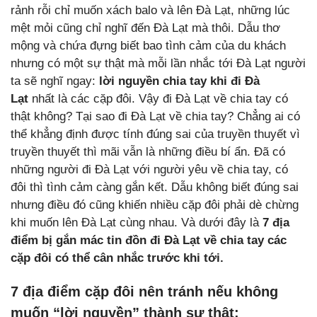
rảnh rỗi chỉ muốn xách balo và lên Đà Lạt, những lúc
mệt mỏi cũng chỉ nghĩ đến Đà Lạt mà thôi. Dẫu thơ
mộng và chứa đựng biết bao tình cảm của du khách
nhưng có một sự thật mà mỗi lần nhắc tới Đà Lạt người
ta sẽ nghĩ ngay:
lời nguyền chia tay khi đi Đà
Lạt
nhất là các cặp đôi. Vậy
đi Đà Lạt về chia tay có
thật không? Tại sao đi Đà Lạt về chia tay? Chẳng ai có
thể khẳng định được tính đúng sai của truyền thuyết vì
truyền thuyết thì mãi vẫn là những điều bí ẩn. Đã có
những người đi Đà Lạt với người yêu về chia tay, có
đôi thì tình cảm càng gắn kết. Dẫu không biết đúng sai
nhưng điều đó cũng khiến nhiều cặp đôi phải dè chừng
khi muốn lên Đà Lạt cùng nhau. Và dưới đây là
7 địa
điểm bị gắn mác tin đồn đi Đà Lạt về chia tay các
cặp đôi có thể cân nhắc trước khi tới.
7 địa điểm cặp đôi nên tránh nếu không
muốn “lời nguyền” thành sự thật: