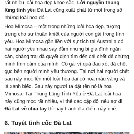
rất nhiều loài hoa đẹp khoe sắc.
Lời nguyền thung
lũng tình yêu
Đà Lạt cũng xuất phát từ một trong số
những loài hoa đó.
Hoa Mimosa – một trong những loài hoa đẹp, tượng
trưng cho sự thuần khiết của người con gái trong tình
yêu. Hoa Mimosa gắn liền với sự tích tại Australia có
hai người yêu nhau say đắm nhưng bị gia đình ngăn
cản, chàng trai đã quyết định tìm đến cái chết để chứng
minh tình cảm của mình. Cô gái vì quá đau xót đã chết
gục bên người mình yêu thương. Tại nơi hai người chết
sau này mọc lên một loài hoa dại có hoa màu vàng và
lá xanh biếc. Sau này người ta đặt tên nó là hoa
Mimosa. Tại Thung Lũng Tình Yêu ở Đà Lạt loài hoa
này cũng mọc rất nhiều, vì thế các cặp đôi nếu sợ
đi
Đà Lạt về chia tay
thì hãy tránh địa điểm này nhé.
6. Tuyệt tình cốc Đà Lạt