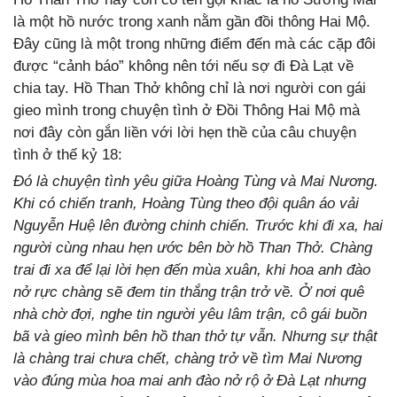
là một hồ nước trong xanh nằm gần đồi thông Hai Mộ.
Đây cũng là một trong những điểm đến mà các cặp đôi
được “cảnh báo” không nên tới nếu sợ đi Đà Lạt về
chia tay. Hồ Than Thở không chỉ là nơi người con gái
gieo mình trong chuyện tình ở Đồi Thông Hai Mộ mà
nơi đây còn gắn liền với lời hẹn thề của câu chuyện
tình ở thế kỷ 18:
Đó là chuyện tình yêu giữa Hoàng Tùng và Mai Nương.
Khi có chiến tranh, Hoàng Tùng theo đội quân áo vải
Nguyễn Huệ lên đường chinh chiến. Trước khi đi xa, hai
người cùng nhau hẹn ước bên bờ hồ Than Thở. Chàng
trai đi xa để lại lời hẹn đến mùa xuân, khi hoa anh đào
nở rực chàng sẽ đem tin thắng trận trở về. Ở nơi quê
nhà chờ đợi, nghe tin người yêu lâm trận, cô gái buồn
bã và gieo mình bên hồ than thở tự vẫn. Nhưng sự thật
là chàng trai chưa chết, chàng trở về tìm Mai Nương
vào đúng mùa hoa mai anh đào nở rộ ở Đà Lạt nhưng