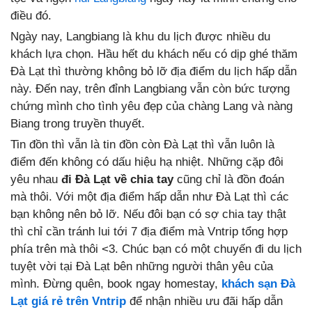
điều đó.
Ngày nay, Langbiang là khu du lịch được nhiều du
khách lựa chọn. Hầu hết du khách nếu có dịp ghé thăm
Đà Lạt thì thường không bỏ lỡ địa điểm du lịch hấp dẫn
này. Đến nay, trên đỉnh Langbiang vẫn còn bức tượng
chứng mình cho tình yêu đẹp của chàng Lang và nàng
Biang trong truyền thuyết.
Tin đồn thì vẫn là tin đồn còn Đà Lạt thì vẫn luôn là
điểm đến không có dấu hiệu hạ nhiệt. Những cặp đôi
yêu nhau
đi Đà Lạt về chia tay
cũng chỉ là đồn đoán
mà thôi. Với một địa điểm hấp dẫn như Đà Lạt thì các
bạn không nên bỏ lỡ. Nếu đôi bạn có sợ chia tay thật
thì chỉ cần tránh lui tới 7 địa điểm mà Vntrip tổng hợp
phía trên mà thôi <3. Chúc bạn có một chuyến đi du lịch
tuyệt vời tại Đà Lạt bên những người thân yêu của
mình. Đừng quên, book ngay homestay,
khách sạn Đà
Lạt giá rẻ trên Vntrip
để nhận nhiều ưu đãi hấp dẫn