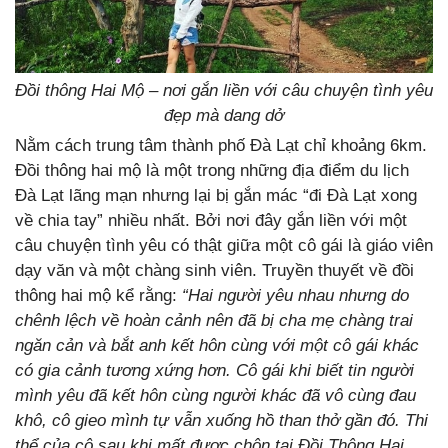
Đồi thông Hai Mộ – nơi gắn liền với câu chuyện tình yêu
đẹp mà dang dở
Nằm cách trung tâm thành phố Đà Lạt chỉ khoảng 6km.
Đồi thông hai mộ là một trong những địa điểm du lịch
Đà Lạt lãng mạn nhưng lại bị gắn mác
“đi Đà Lạt xong
về chia tay”
nhiều nhất. Bởi nơi đây gắn liền với một
câu chuyện tình yêu có thật giữa một cô gái là giáo viên
dạy văn và một chàng sinh viên. Truyền thuyết về đồi
thông hai mộ kể rằng:
“Hai người yêu nhau nhưng do
chênh lệch về hoàn cảnh nên đã bị cha mẹ chàng trai
ngăn cản và bắt anh kết hôn cùng với một cô gái khác
có gia cảnh tương xứng hơn. Cô gái khi biết tin người
mình yêu đã kết hôn cùng người khác đã vô cùng đau
khô, cô gieo mình tự vẫn xuống hồ than thở gần đó. Thi
thể của cô sau khi mất được chôn tại Đồi Thông Hai