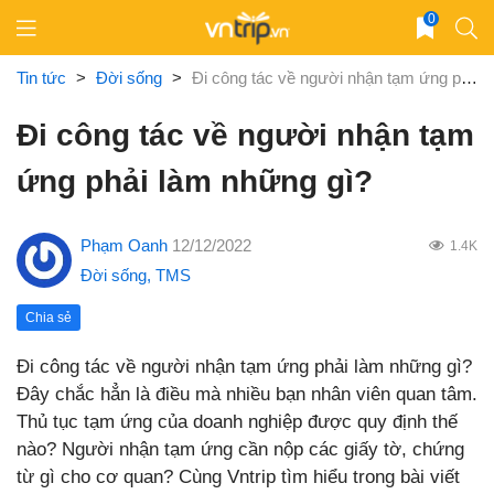
Skip
0
to
content
Tin tức
>
Đời sống
>
Đi công tác về người nhận tạm ứng phải làm những gì?
Đi công tác về người nhận tạm
ứng phải làm những gì?
Phạm Oanh
12/12/2022
1.4K
Đời sống
,
TMS
Chia sẻ
Đi công tác về người nhận tạm ứng phải làm những gì?
Đây chắc hẳn là điều mà nhiều bạn nhân viên quan tâm.
Thủ tục tạm ứng của doanh nghiệp được quy định thế
nào? Người nhận tạm ứng cần nộp các giấy tờ, chứng
từ gì cho cơ quan? Cùng Vntrip tìm hiểu trong bài viết