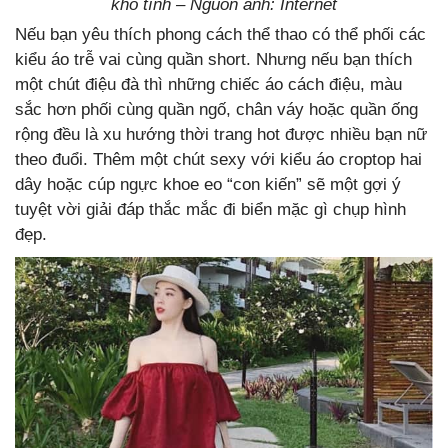
khó tính – Nguồn ảnh: Internet
Nếu bạn yêu thích phong cách thể thao có thể phối các
kiểu áo trễ vai cùng quần short. Nhưng nếu bạn thích
một chút điệu đà thì những chiếc áo cách điệu, màu
sắc hơn phối cùng quần ngố, chân váy hoặc quần ống
rộng đều là xu hướng thời trang hot được nhiều bạn nữ
theo đuổi. Thêm một chút sexy với kiểu áo croptop hai
dây hoặc cúp ngực khoe eo “con kiến” sẽ một gợi ý
tuyệt vời giải đáp thắc mắc đi biển mặc gì chụp hình
đẹp.