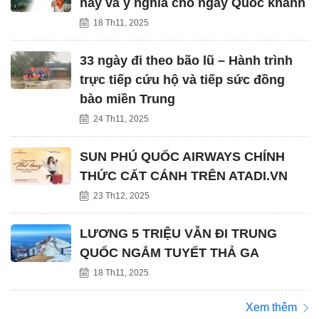
hay và ý nghĩa cho ngày Quốc khánh
18 Th11, 2025
33 ngày đi theo bão lũ – Hành trình
trực tiếp cứu hộ và tiếp sức đồng
bào miền Trung
24 Th11, 2025
SUN PHÚ QUỐC AIRWAYS CHÍNH
THỨC CẤT CÁNH TRÊN ATADI.VN
23 Th12, 2025
LƯƠNG 5 TRIỆU VẪN ĐI TRUNG
QUỐC NGẮM TUYẾT THẢ GA
18 Th11, 2025
Xem thêm