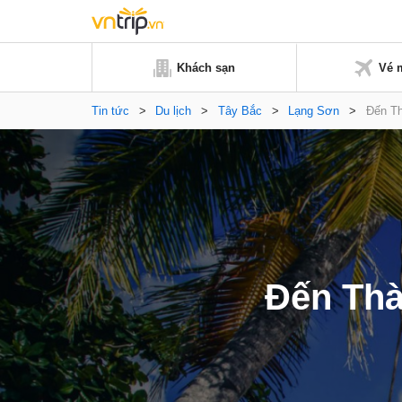
Khách sạn
Vé 
Tin tức
>
Du lịch
>
Tây Bắc
>
Lạng Sơn
>
Đến Th
Đến Thà