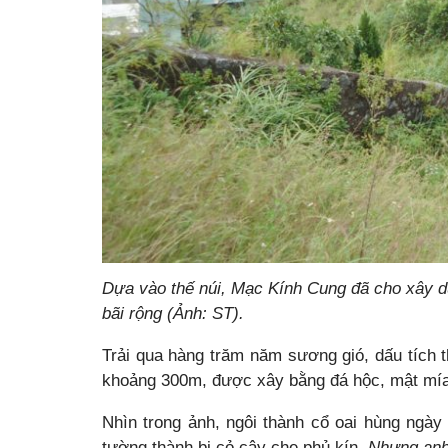
Dựa vào thế núi, Mạc Kính Cung đã cho xây 
bãi rộng (Ảnh: ST).
Trải qua hàng trăm năm sương gió, dấu tích t
khoảng 300m, được xây bằng đá hộc, mật mía
Nhìn trong ảnh, ngôi thành cổ oai hùng ngày
tường thành bị cỏ cây che phủ kín.
Nhưng anh