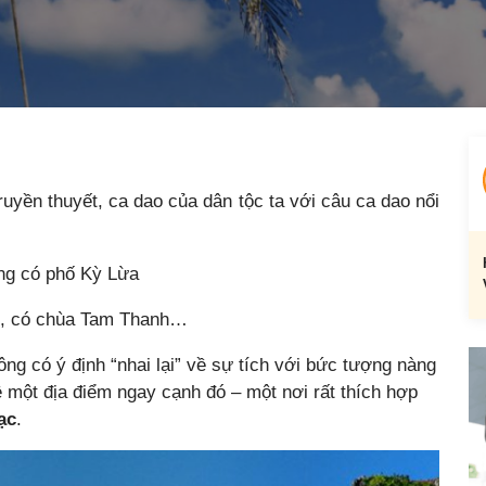
uyền thuyết, ca dao của dân tộc ta với câu ca dao nổi
g có phố Kỳ Lừa
ị, có chùa Tam Thanh…
ng có ý định “nhai lại” về sự tích với bức tượng nàng
ề một địa điểm ngay cạnh đó – một nơi rất thích hợp
ạc
.