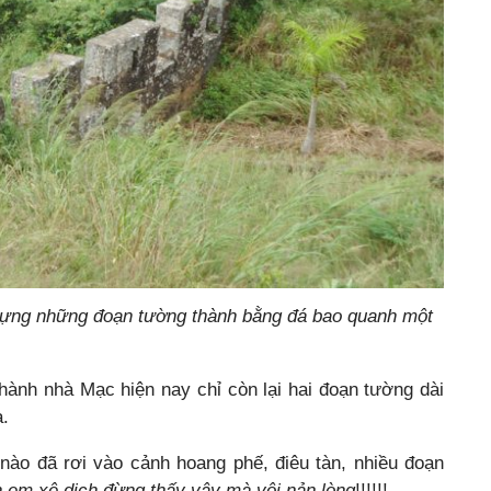
dựng những đoạn tường thành bằng đá bao quanh một
hành nhà Mạc hiện nay chỉ còn lại hai đoạn tường dài
.
 nào đã rơi vào cảnh hoang phế, điêu tàn, nhiều đoạn
 em xê dịch đừng thấy vậy mà vội nản lòng
!!!!!!