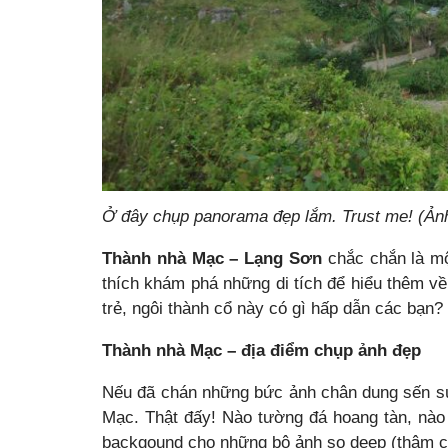
Ở đây chụp panorama đẹp lắm. Trust me! (Ảnh
Thành nhà Mạc – Lạng Sơn
chắc chắn là mộ
thích khám phá những di tích để hiểu thêm về
trẻ, ngôi thành cổ này có gì hấp dẫn các bạn?
Thành nhà Mạc – địa điểm chụp ảnh đẹp
Nếu đã chán những bức ảnh chân dung sến sú
Mạc. Thật đấy! Nào tường đá hoang tàn, nào
backgound cho những bộ ảnh so deep (thậm chí