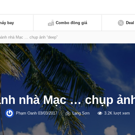
máy bay
Combo đồng giá
Deal
ành nhà Mạc … chụp ảnh “deep”
nh nhà Mạc … chụp ản
Phạm Oanh
03/03/2017
Lạng Sơn
3.2K lượt xem