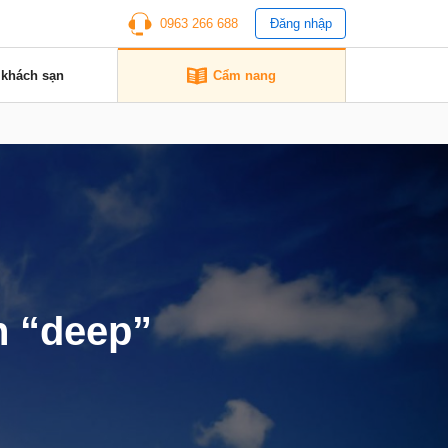
0963 266 688
Đăng nhập
 khách sạn
Cẩm nang
h “deep”