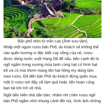
Bản phố nhìn từ trên cao (Ảnh sưu tầm)
Nhấp một ngụm rượu bản Phố, du khách sẽ không thể
nào quên hương vị đặc biệt cay nồng của nó, rượu
được dùng nước suối Hang Dể để nấu, bên cạnh đó là
ngô ngâm trong sương mùa lạnh cùng hạt có hình hạt
kê và có mùi thơm mang tên hạt hồng my dùng làm
men rượu. Đã đến bản Phố du khách đừng quên mua
một ít rượu nơi đây về làm quà hoặc liên hoan cùng
bạn bè khi trở về nhà.
Ngồi bên hiên nhà dân bản, nhâm nhi chén rượu ngô
bản Phố ngắm nhìn khung cảnh đồi núi, hình ảnh những