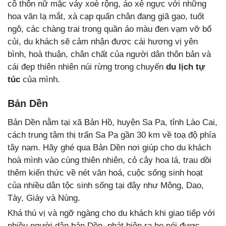
cô thôn nữ mặc váy xoè rộng, áo xẻ ngực với những
hoa văn lạ mắt, xà cạp quấn chân đang giã gạo, tuốt
ngô, các chàng trai trong quần áo màu đen vạm vỡ bổ
củi, du khách sẽ cảm nhận được cái hương vị yên
bình, hoà thuận, chân chất của người dân thôn bản và
cái đẹp thiên nhiên núi rừng trong chuyến
du lịch tự
túc
của mình.
Bản Dền
Bản Dền nằm tại xã Bản Hồ, huyện Sa Pa, tỉnh Lào Cai,
cách trung tâm thị trấn Sa Pa gần 30 km về toạ độ phía
tây nam. Hãy ghé qua Bản Dền nơi giúp cho du khách
hoà mình vào cùng thiên nhiên, cỏ cây hoa lá, trau dồi
thêm kiến thức về nét văn hoá, cuộc sống sinh hoạt
của nhiều dân tộc sinh sống tại đây như Mông, Dao,
Tày, Giáy và Nùng.
Khá thú vị và ngỡ ngàng cho du khách khi giao tiếp với
nhiều người dân bản Dền, phát hiện ra họ nói được