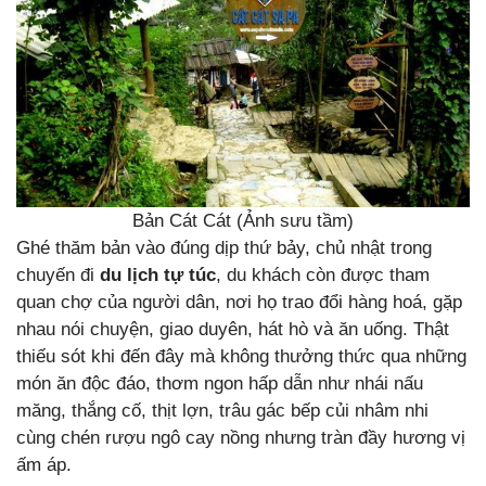
Bản Cát Cát (Ảnh sưu tầm)
Ghé thăm bản vào đúng dịp thứ bảy, chủ nhật trong
chuyến đi
du lịch tự túc
, du khách còn được tham
quan chợ của người dân, nơi họ trao đổi hàng hoá, gặp
nhau nói chuyện, giao duyên, hát hò và ăn uống. Thật
thiếu sót khi đến đây mà không thưởng thức qua những
món ăn độc đáo, thơm ngon hấp dẫn như nhái nấu
măng, thắng cố, thịt lợn, trâu gác bếp củi nhâm nhi
cùng chén rượu ngô cay nồng nhưng tràn đầy hương vị
ấm áp.