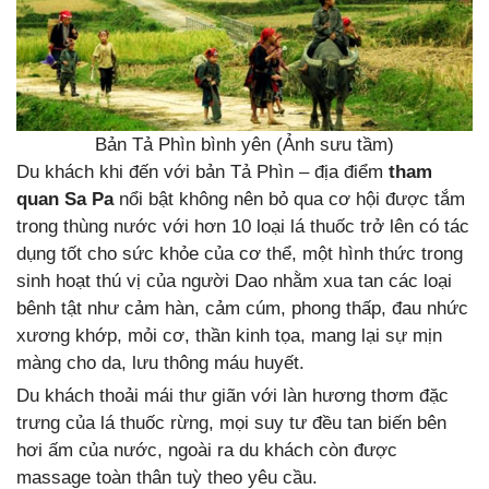
Bản Tả Phìn bình yên (Ảnh sưu tầm)
Du khách khi đến với bản Tả Phìn – địa điểm
tham
quan Sa Pa
nổi bật không nên bỏ qua cơ hội được tắm
trong thùng nước với hơn 10 loại lá thuốc trở lên có tác
dụng tốt cho sức khỏe của cơ thể, một hình thức trong
sinh hoạt thú vị của người Dao nhằm xua tan các loại
bênh tật như cảm hàn, cảm cúm, phong thấp, đau nhức
xương khớp, mỏi cơ, thần kinh tọa, mang lại sự mịn
màng cho da, lưu thông máu huyết.
Du khách thoải mái thư giãn với làn hương thơm đặc
trưng của lá thuốc rừng, mọi suy tư đều tan biến bên
hơi ấm của nước, ngoài ra du khách còn được
massage toàn thân tuỳ theo yêu cầu.