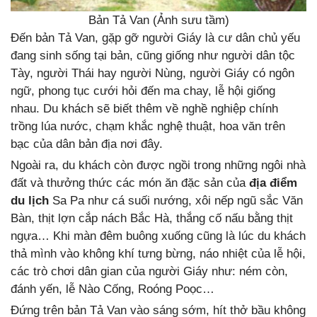
Bản Tả Van (Ảnh sưu tầm)
Đến bản Tả Van, gặp gỡ người Giáy là cư dân chủ yếu
đang sinh sống tại bản, cũng giống như người dân tộc
Tày, người Thái hay người Nùng, người Giáy có ngôn
ngữ, phong tục cưới hỏi đến ma chay, lễ hội giống
nhau. Du khách sẽ biết thêm về nghề nghiệp chính
trồng lúa nước, chạm khắc nghệ thuật, hoa văn trên
bạc của dân bản địa nơi đây.
Ngoài ra, du khách còn được ngồi trong những ngôi nhà
đất và thưởng thức các món ăn đặc sản của
địa điểm
du lịch
Sa Pa như cá suối nướng, xôi nếp ngũ sắc Văn
Bàn, thịt lợn cắp nách Bắc Hà, thắng cố nấu bằng thịt
ngựa… Khi màn đêm buông xuống cũng là lúc du khách
thả mình vào không khí tưng bừng, náo nhiệt của lễ hội,
các trò chơi dân gian của người Giáy như: ném còn,
đánh yến, lễ Nào Cống, Roóng Poọc…
Đứng trên bản Tả Van vào sáng sớm, hít thở bầu không