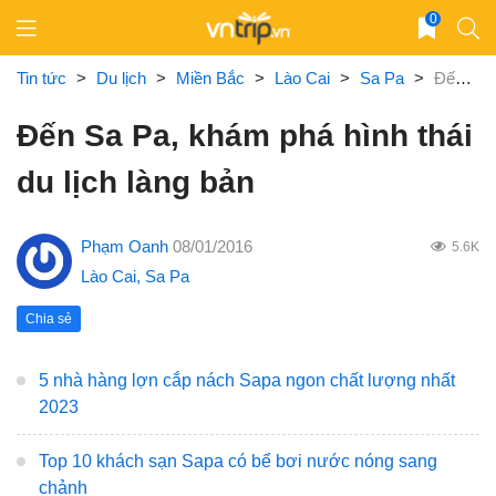
Skip
0
to
content
Tin tức
>
Du lịch
>
Miền Bắc
>
Lào Cai
>
Sa Pa
>
Đến Sa Pa, khám phá hình thái du lịch làng bản
Đến Sa Pa, khám phá hình thái
du lịch làng bản
Phạm Oanh
08/01/2016
5.6K
Lào Cai
,
Sa Pa
Chia sẻ
5 nhà hàng lợn cắp nách Sapa ngon chất lượng nhất
2023
Top 10 khách sạn Sapa có bể bơi nước nóng sang
chảnh