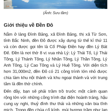
(Ảnh: Sưu tầm)
Giới thiệu về Đền Đô
Nằm ở làng Đình Bảng, xã Đình Bảng, thị xã Từ Sơn,
tỉnh Bắc Ninh, đền Đô được xây dựng từ thế kỉ thứ 11
và còn được gọi tên là Cổ Pháp Điện hay đền Lý Bát
Đế. Đền là nơi thờ 8 vị vua nhà Lý: Lý Thái Tổ, Lý Thái
Tông, Lý Thánh Tông, Lý Nhân Tông, Lý Thần Tông, Lý
Anh Tông, Lý Cao Tông và Lý Huệ Tông. Với diện tích
hơn 31,000m2, đền Đô có 21 công trình lớn nhỏ được
chia làm khu nội thành và khu ngoại thành và với trung
tâm là đền thờ chính.
Đến đây, bạn sẽ phải trầm trồ trước một cảnh quan
rộng lớn với những công trình đại điện hoành tráng, hậu
cung uy nghi, thuỷ đình thư thái và những văn bia tĩnh
mịch. Trong đền chùa cổ kính, mùi hương trầm như lan