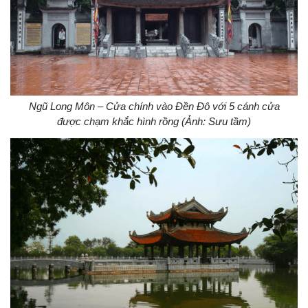
Ngũ Long Môn – Cửa chính vào Đền Đô với 5 cánh cửa
được chạm khắc hình rồng (Ảnh: Sưu tầm)