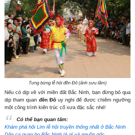
Tưng bừng lễ hội đền Đô (ảnh sưu tầm)
Nếu có dịp về với miền đất Bắc Ninh, bạn đừng bỏ qua
dịp tham quan
đền Đô
uy nghi để được chiêm ngưỡng
một công trình kiến trúc cổ xưa đặc sắc nhé!
Có thể bạn quan tâm:
Khám phá hội Lim lễ hội truyền thống nhất ở Bắc Ninh
Dân ca quan họ Bắc Ninh là gì và nguồn gốc