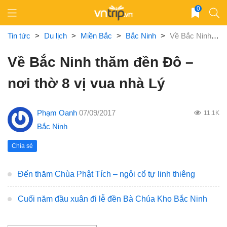
Skip
0
to
content
Tin tức
>
Du lịch
>
Miền Bắc
>
Bắc Ninh
>
Về Bắc Ninh thăm đền Đô – nơi thờ 8 vị vua nhà Lý
Về Bắc Ninh thăm đền Đô –
nơi thờ 8 vị vua nhà Lý
Phạm Oanh
07/09/2017
11.1K
Bắc Ninh
Chia sẻ
Đến thăm Chùa Phật Tích – ngôi cổ tự linh thiêng
Cuối năm đầu xuân đi lễ đền Bà Chúa Kho Bắc Ninh