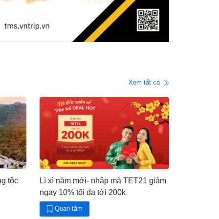
Xem tất cả
g tộc
Lì xì năm mới- nhập mã TET21 giảm
ngay 10% tối đa tới 200k
Quan tâm