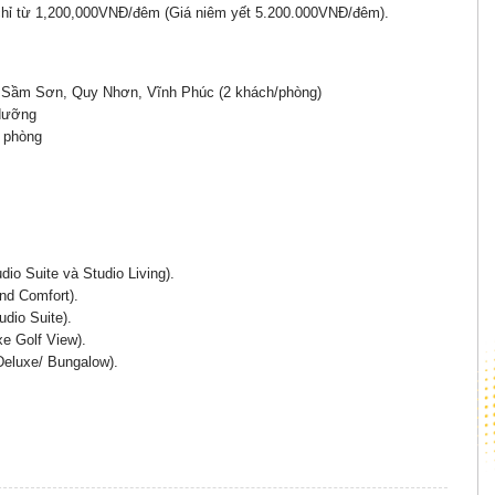
 chỉ từ 1,200,000VNĐ/đêm (Giá niêm yết 5.200.000VNĐ/đêm).
, Sầm Sơn, Quy Nhơn, Vĩnh Phúc (2 khách/phòng)
 dưỡng
g phòng
io Suite và Studio Living).
nd Comfort).
dio Suite).
e Golf View).
Deluxe/ Bungalow).