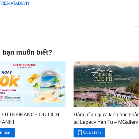
TRÊN ATADI.VN
, bạn muốn biết?
LOTTEFINANCE DU LỊCH
Đắm mình giữa kiến trúc hoàn
HANH!
tại Legacy Yen Tu – MGallery
n tâm
Quan tâm