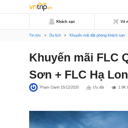
Khách sạn
Vé 
Tin tức
>
Du lịch
>
Khuyến mãi đặt phòng khách sạn
Khuyến mãi FLC 
Sơn + FLC Hạ Lo
Phạm Oanh
15/12/2020
Ưu đãi
1.9K 