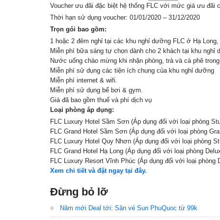
Voucher ưu đãi đặc biệt hệ thống FLC với mức giá ưu đãi
Thời hạn sử dụng voucher: 01/01/2020 – 31/12/2020
Trọn gói bao gồm:
1 hoặc 2 đêm nghỉ tại các khu nghỉ dưỡng FLC ở Hạ Long
Miễn phí bữa sáng tự chọn dành cho 2 khách tại khu nghỉ
Nước uống chào mừng khi nhận phòng, trà và cà phê tron
Miễn phí sử dụng các tiện ích chung của khu nghỉ dưỡng
Miễn phí internet & wifi.
Miễn phí sử dụng bể bơi & gym.
Giá đã bao gồm thuế và phí dịch vụ
Loại phòng áp dụng:
FLC Luxury Hotel Sầm Sơn (Áp dụng đối với loại phòng Stud
FLC Grand Hotel Sầm Sơn (Áp dụng đối với loại phòng Gra
FLC Luxury Hotel Quy Nhơn (Áp dụng đối với loại phòng Stu
FLC Grand Hotel Hạ Long (Áp dụng đối với loại phòng Delux
FLC Luxury Resort Vĩnh Phúc (Áp dụng đối với loại phòng 
Xem chi tiết và đặt ngay tại đây.
Đừng bỏ lỡ
Năm mới Deal tới: Săn vé Sun PhuQuoc từ 99k