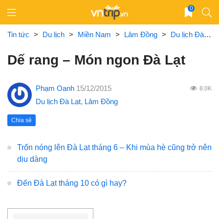
Skip
0
to
content
Tin tức
>
Du lịch
>
Miền Nam
>
Lâm Đồng
>
Du lịch Đà Lạt
Dế rang – Món ngon Đà Lạt
Phạm Oanh
15/12/2015
8.0K
Du lịch Đà Lạt
,
Lâm Đồng
Chia sẻ
Trốn nóng lên Đà Lạt tháng 6 – Khi mùa hè cũng trở nên
dịu dàng
Đến Đà Lạt tháng 10 có gì hay?