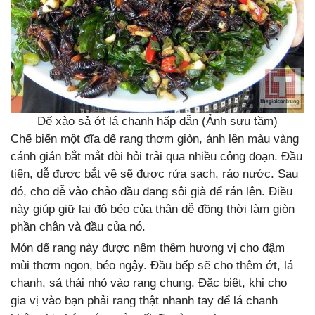
Dế xào sả ớt lá chanh hấp dẫn (Ảnh sưu tầm)
Chế biến một đĩa dế rang thơm giòn, ánh lên màu vàng
cánh gián bắt mắt đòi hỏi trải qua nhiều công đoạn. Đầu
tiên, dễ được bắt về sẽ được rửa sạch, ráo nước. Sau
đó, cho dễ vào chảo dầu đang sôi già để rán lên. Điều
này giúp giữ lại độ béo của thân dễ đồng thời làm giòn
phần chân và đầu của nó.
Món dế rang này được nêm thêm hương vị cho đậm
mùi thơm ngon, béo ngậy. Đầu bếp sẽ cho thêm ớt, lá
chanh, sả thái nhỏ vào rang chung. Đặc biệt, khi cho
gia vị vào bạn phải rang thật nhanh tay để lá chanh