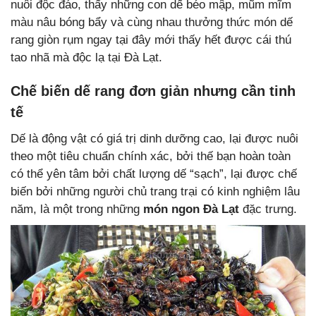
nuôi độc đáo, thấy những con dế béo mập, mũm mĩm
màu nâu bóng bẩy và cùng nhau thưởng thức món dế
rang giòn rụm ngay tại đây mới thấy hết được cái thú
tao nhã mà độc lạ tại Đà Lạt.
Chế biến dế rang đơn giản nhưng cần tinh
tế
Dế là động vật có giá trị dinh dưỡng cao, lại được nuôi
theo một tiêu chuẩn chính xác, bởi thế bạn hoàn toàn
có thể yên tâm bởi chất lượng dế “sạch”, lại được chế
biến bởi những người chủ trang trại có kinh nghiệm lâu
năm, là một trong những
món ngon Đà Lạt
đặc trưng.