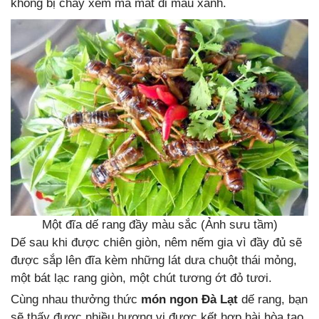
không bị cháy xém mà mất đi màu xanh.
Một đĩa dế rang đầy màu sắc (Ảnh sưu tầm)
Dế sau khi được chiên giòn, nêm nếm gia vì đầy đủ sẽ
được sắp lên đĩa kèm những lát dưa chuột thái mỏng,
một bát lạc rang giòn, một chút tương ớt đỏ tươi.
Cùng nhau thưởng thức
món ngon Đà Lạt
dế rang, bạn
sẽ thấy được nhiều hương vị được kết hợp hài hòa tạo