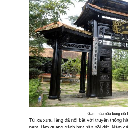
Gam màu nâu bóng nổi b
Từ xa xưa, làng đã nổi bật với truyền thống h
nem, làm quang gánh hay nặn nồi đất. Nằm c