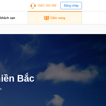
0963 266 688
Đăng nhập
 khách sạn
Cẩm nang
miền Bắc
em