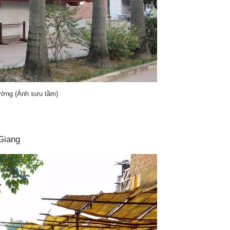
ường (Ảnh sưu tầm)
 Giang