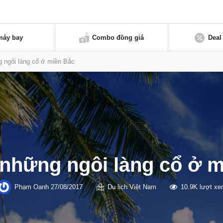
máy bay
Combo đồng giá
Deal
 ngôi làng cổ ở miền Bắc
những ngôi làng cổ ở 
Phạm Oanh
27/08/2017
Du lịch Việt Nam
10.9K lượt x