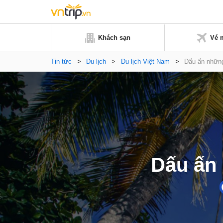
Khách sạn
Vé 
Tin tức
>
Du lịch
>
Du lịch Việt Nam
>
Dấu ấn những
Dấu ấn 