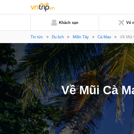
Khách sạn
Vé 
Tin tức
>
Du lịch
>
Miền Tây
>
Cà Mau
>
Về Mũi 
Về Mũi Cà M