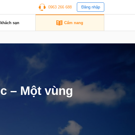
0963 266 688
Đăng nhập
 khách sạn
Cẩm nang
c – Một vùng
g