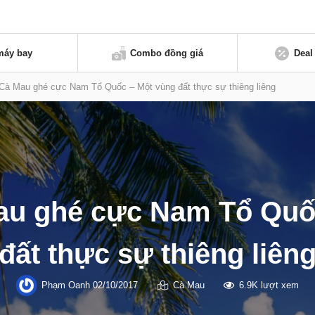
máy bay
Combo đồng giá
Deal
Cà Mau ghé cực Nam Tổ Quốc – Một vùng đất thực sự thiêng liêng
au ghé cực Nam Tổ Quố
đất thực sự thiêng liên
Phạm Oanh
02/10/2017
Cà Mau
6.9K lượt xem