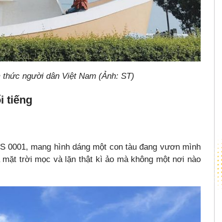
m thức người dân Việt Nam (Ảnh: ST)
i tiếng
GPS 0001, mang hình dáng một con tàu đang vươn mình
ả mặt trời mọc và lặn thật kì ảo mà không một nơi nào