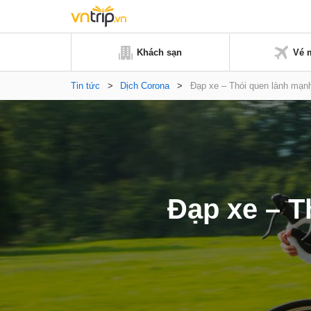
Khách sạn
Vé 
Tin tức
>
Dịch Corona
>
Đạp xe – Thói quen lành mạn
Đạp xe – T