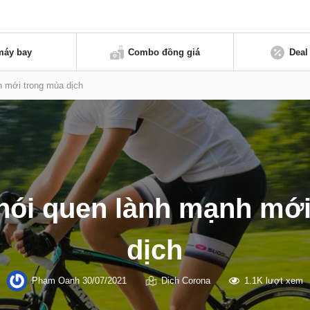
máy bay
Combo đồng giá
Deal
h mới trong mùa dịch
hói quen lành mạnh mớ
dịch
Phạm Oanh
30/07/2021
Dịch Corona
1.1K lượt xem