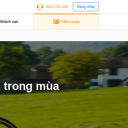
0963 266 688
Đăng nhập
 khách sạn
Cẩm nang
i trong mùa