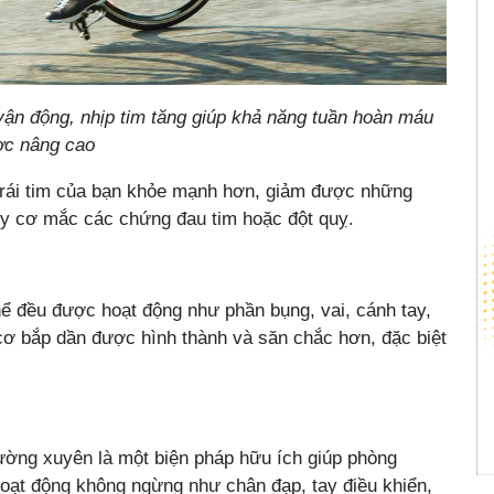
ận động, nhịp tim tăng giúp khả năng tuần hoàn máu
c nâng cao
 trái tim của bạn khỏe mạnh hơn, giảm được những
y cơ mắc các chứng đau tim hoặc đột quỵ.
ể đều được hoạt động như phần bụng, vai, cánh tay,
 cơ bắp dần được hình thành và săn chắc hơn, đặc biệt
ường xuyên là một biện pháp hữu ích giúp phòng
hoạt động không ngừng như chân đạp, tay điều khiển,