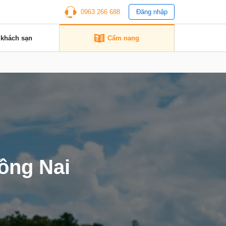
0963 266 688
Đăng nhập
 khách sạn
Cẩm nang
Đồng Nai