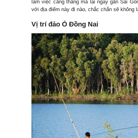
làm việc căng thẳng mà lại ngay gần Sài G
với địa điểm này đi nào, chắc chắn sẽ không l
Vị trí
đảo Ó Đồng Nai