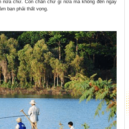
òn nữa chứ. Còn chần chừ gì nữa mà không đến ngay
àm bạn phải thất vọng.