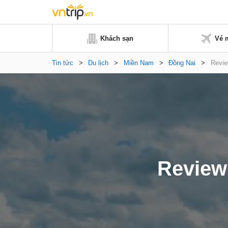
Khách sạn
Vé 
Tin tức
>
Du lịch
>
Miền Nam
>
Đồng Nai
>
Revie
Review 