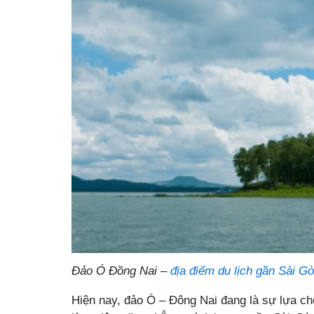
Đảo Ó Đồng Nai –
địa điểm du lịch gần Sài G
Hiện nay, đảo Ó – Đông Nai đang là sự lựa ch