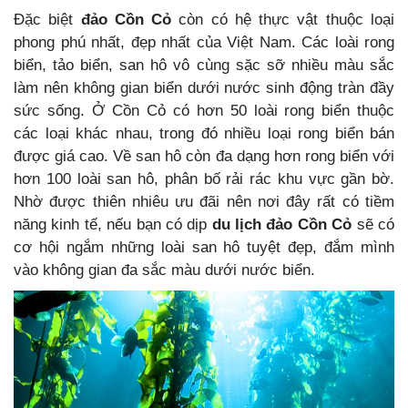
Đặc biệt
đảo Cồn Cỏ
còn có hệ thực vật thuộc loại
phong phú nhất, đẹp nhất của Việt Nam. Các loài rong
biển, tảo biển, san hô vô cùng sặc sỡ nhiều màu sắc
làm nên không gian biển dưới nước sinh động tràn đầy
sức sống. Ở Cồn Cỏ có hơn 50 loài rong biển thuộc
các loại khác nhau, trong đó nhiều loại rong biển bán
được giá cao. Về san hô còn đa dạng hơn rong biển với
hơn 100 loài san hô, phân bố rải rác khu vực gần bờ.
Nhờ được thiên nhiêu ưu đãi nên nơi đây rất có tiềm
năng kinh tế, nếu bạn có dịp
du lịch đảo Cồn Cỏ
sẽ có
cơ hội ngắm những loài san hô tuyệt đẹp, đắm mình
vào không gian đa sắc màu dưới nước biển.