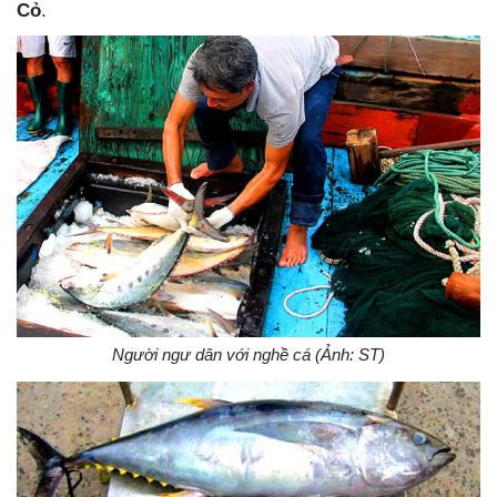
Cỏ
.
Người ngư dân với nghề cá (Ảnh: ST)