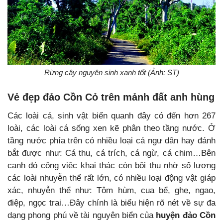
Rừng cây nguyên sinh xanh tốt (Ảnh: ST)
Vẻ đẹp đảo Cồn Cỏ trên mảnh đất anh hùng
Các loài cá, sinh vật biển quanh đây có đến hơn 267
loài, các loài cá sống xen kẽ phân theo tầng nước. Ở
tầng nước phía trên có nhiều loại cá ngư dân hay đánh
bắt được như: Cá thu, cá trích, cá ngừ, cá chim…Bên
cạnh đó công việc khai thác còn bội thu nhờ số lượng
các loài nhuyễn thể rất lớn, có nhiều loại động vật giáp
xác, nhuyễn thể như: Tôm hùm, cua bể, ghẹ, ngao,
điệp, ngọc trai…Đây chính là biểu hiện rõ nét về sự đa
dạng phong phú về tài nguyên biển của
huyện đảo Cồn