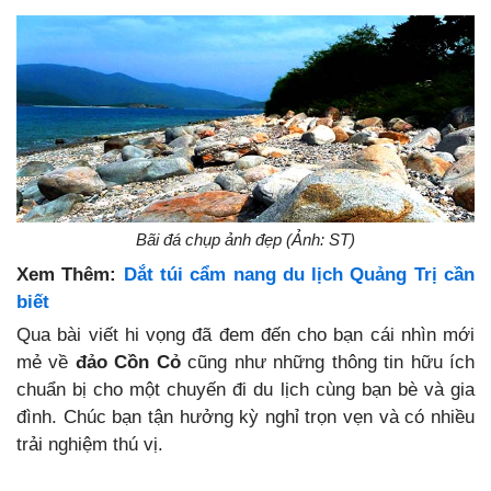
Bãi đá chụp ảnh đẹp (Ảnh: ST)
Xem Thêm:
Dắt túi cẩm nang du lịch Quảng Trị cần
biết
Qua bài viết hi vọng đã đem đến cho bạn cái nhìn mới
mẻ về
đảo Cồn Cỏ
cũng như những thông tin hữu ích
chuẩn bị cho một chuyến đi du lịch cùng bạn bè và gia
đình. Chúc bạn tận hưởng kỳ nghỉ trọn vẹn và có nhiều
trải nghiệm thú vị.