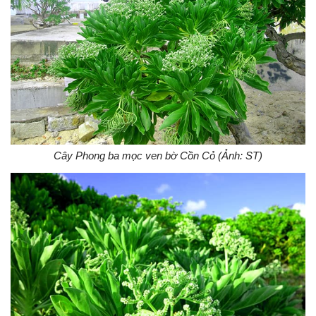
Cây Phong ba mọc ven bờ Cồn Cỏ (Ảnh: ST)