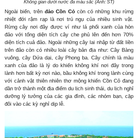
Không gian dưới nước đa màu sắc (Ảnh: ST)
Ngoài biển, trên
đảo Cồn Cỏ
còn có những khu rừng
nhiệt đới rậm rạp là nơi trú ngụ của nhiều sinh vật.
Rừng cây nơi đây được ví như lá phổi xanh của hòn
đảo với tổng diện tích cây che phủ lên đến hơn 70%
diện tích cuả đảo. Ngoài những cây lai nhập từ đất liền
trên đảo còn có nhiều loài cây bản địa như: Cây Bàng
vuông, cây Dứa dại, cây Phong ba. Cây chính là màu
xanh của đảo là lý do khiến không khí nơi đây trong
lành hơn bất kỳ nơi nào, bầu không khí trong lành cùng
với cảnh vật thiên nhiên thơ mộng khiến Cồn Cỏ đang
dần trở thành một địa điểm du lịch sinh thái, du lịch nghỉ
dưỡng lý tưởng của các gia đình, các nhóm bạn, cặp
đôi vào các kỳ nghỉ dịp lễ.