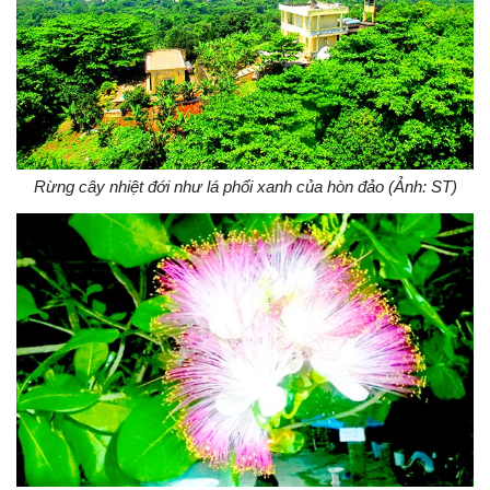
Rừng cây nhiệt đới như lá phổi xanh của hòn đảo (Ảnh: ST)