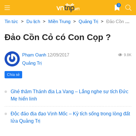
Skip
0
to
content
Tin tức
>
Du lịch
>
Miền Trung
>
Quảng Trị
>
Đảo Cồn Cỏ có Con Cọp ?
Đảo Cồn Cỏ có Con Cọp ?
Phạm Oanh
12/09/2017
9.8K
Quảng Trị
Chia sẻ
Ghé thăm Thánh địa La Vang – Lắng nghe sự tích Đức
Mẹ hiển linh
Độc đáo địa đạo Vịnh Mốc – Kỳ tích sống trong lòng đất
lửa Quảng Trị