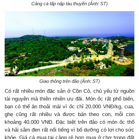
Cảng cá tấp nập tàu thuyền (Ảnh: ST)
Giao thông trên đảo (Ảnh: ST)
Có rất nhiều món đặc sản ở Cồn Cỏ, chủ yếu từ nguồn
tài nguyên mà thiên nhiên ưu đãi. Món ốc rất phổ biến,
bạn có thể ăn thoải mái vì ốc chỉ 20.000 VNĐ/kg, cua,
ghẹ cũng rất nhiều và được bán theo con, mỗi con
khoảng 40.000 VNĐ. Đặc biệt trên đảo có món ốc thổ
và hải sâm đen rất nổi tiếng vì bổ dưỡng có lợi cho sức
khỏe. Giá cá mua tại cảng rẻ hơn mua ở chợ trong đất