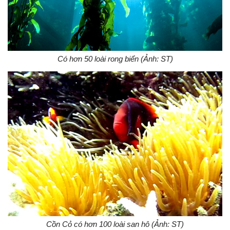
Có hơn 50 loài rong biển (Ảnh: ST)
Cồn Cỏ có hơn 100 loài san hô (Ảnh: ST)