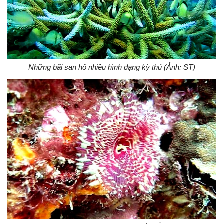
Những bãi san hô nhiều hình dạng kỳ thú (Ảnh: ST)