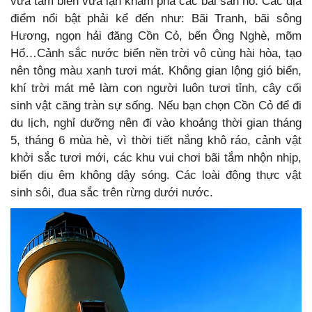
vừa tắm biển vừa lặn khám phá các bãi san hô. Các địa
điểm nổi bật phải kể đến như: Bãi Tranh, bãi sông
Hương, ngọn hải đăng Cồn Cỏ, bến Ông Nghè, mõm
Hổ…Cảnh sắc nước biển nền trời vô cùng hài hòa, tạo
nên tông màu xanh tươi mát. Không gian lộng gió biển,
khí trời mát mẻ làm con người luôn tươi tỉnh, cây cối
sinh vật căng tràn sự sống. Nếu bạn chọn Cồn Cỏ để đi
du lịch, nghỉ dưỡng nên đi vào khoảng thời gian tháng
5, tháng 6 mùa hè, vì thời tiết nắng khô ráo, cảnh vật
khởi sắc tươi mới, các khu vui chơi bãi tắm nhộn nhịp,
biển dịu êm không dậy sóng. Các loài động thực vật
sinh sôi, đua sắc trên rừng dưới nước.