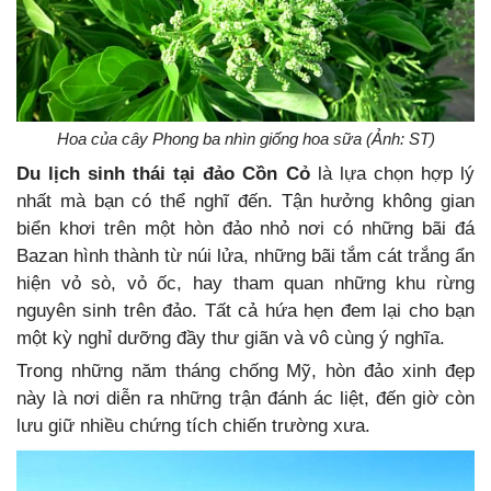
Hoa của cây Phong ba nhìn giống hoa sữa (Ảnh: ST)
Du lịch sinh thái tại đảo Cồn Cỏ
là lựa chọn hợp lý
nhất mà bạn có thể nghĩ đến. Tận hưởng không gian
biển khơi trên một hòn đảo nhỏ nơi có những bãi đá
Bazan hình thành từ núi lửa, những bãi tắm cát trắng ẩn
hiện vỏ sò, vỏ ốc, hay tham quan những khu rừng
nguyên sinh trên đảo. Tất cả hứa hẹn đem lại cho bạn
một kỳ nghỉ dưỡng đầy thư giãn và vô cùng ý nghĩa.
Trong những năm tháng chống Mỹ, hòn đảo xinh đẹp
này là nơi diễn ra những trận đánh ác liệt, đến giờ còn
lưu giữ nhiều chứng tích chiến trường xưa.