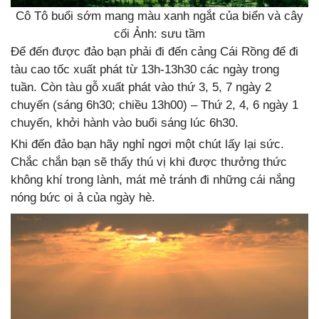
Cô Tô buổi sớm mang màu xanh ngắt của biển và cây
cối Ảnh: sưu tầm
Để đến được đảo bạn phải đi đến cảng Cái Rồng để đi
tàu cao tốc xuất phát từ 13h-13h30 các ngày trong
tuần. Còn tàu gỗ xuất phát vào thứ 3, 5, 7 ngày 2
chuyến (sáng 6h30; chiều 13h00) – Thứ 2, 4, 6 ngày 1
chuyến, khởi hành vào buổi sáng lúc 6h30.
Khi đến đảo bạn hãy nghỉ ngơi một chút lấy lại sức.
Chắc chắn bạn sẽ thấy thú vị khi được thưởng thức
không khí trong lành, mát mẻ tránh đi những cái nắng
nóng bức oi ả của ngày hè.