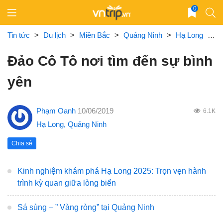
Skip
0
to
content
Tin tức
>
Du lịch
>
Miền Bắc
>
Quảng Ninh
>
Hạ Long
>
Đ
Đảo Cô Tô nơi tìm đến sự bình
yên
Phạm Oanh
10/06/2019
6.1K
Hạ Long
,
Quảng Ninh
Chia sẻ
Kinh nghiệm khám phá Hạ Long 2025: Trọn vẹn hành
trình kỳ quan giữa lòng biển
Sá sùng – ” Vàng ròng” tại Quảng Ninh