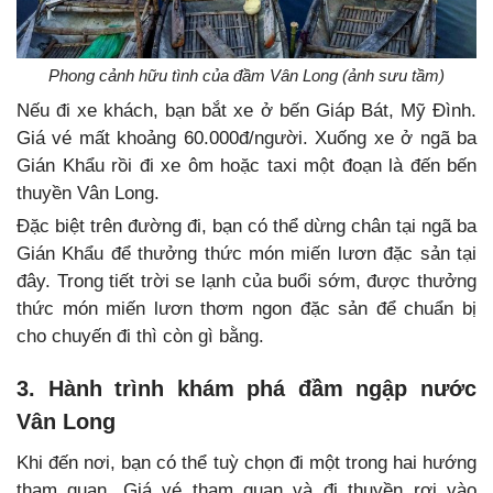
Phong cảnh hữu tình của đầm Vân Long (ảnh sưu tầm)
Nếu đi xe khách, bạn bắt xe ở bến Giáp Bát, Mỹ Đình.
Giá vé mất khoảng 60.000đ/người. Xuống xe ở ngã ba
Gián Khẩu rồi đi xe ôm hoặc taxi một đoạn là đến bến
thuyền Vân Long.
Đặc biệt trên đường đi, bạn có thể dừng chân tại ngã ba
Gián Khẩu để thưởng thức món miến lươn đặc sản tại
đây. Trong tiết trời se lạnh của buổi sớm, được thưởng
thức món miến lươn thơm ngon đặc sản để chuẩn bị
cho chuyến đi thì còn gì bằng.
3. Hành trình khám phá đầm ngập nước
Vân Long
Khi đến nơi, bạn có thể tuỳ chọn đi một trong hai hướng
tham quan. Giá vé tham quan và đi thuyền rơi vào