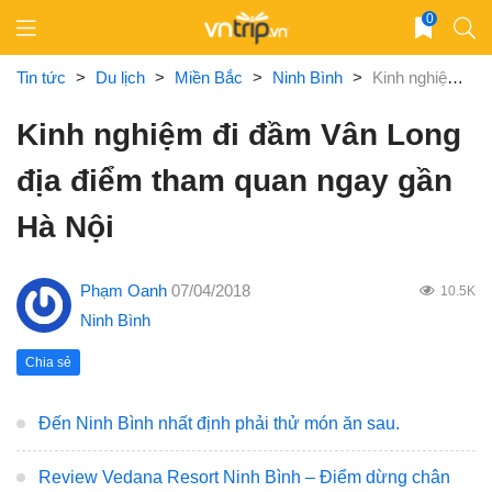
Skip
0
to
content
Tin tức
>
Du lịch
>
Miền Bắc
>
Ninh Bình
>
Kinh nghiệm đi đầm Vân Long địa điểm tham quan ngay gần Hà Nội
Kinh nghiệm đi đầm Vân Long
địa điểm tham quan ngay gần
Hà Nội
Phạm Oanh
07/04/2018
10.5K
Ninh Bình
Chia sẻ
Đến Ninh Bình nhất định phải thử món ăn sau.
Review Vedana Resort Ninh Bình – Điểm dừng chân