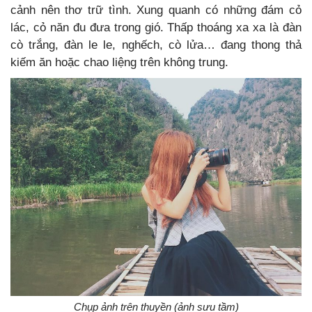
cảnh nên thơ trữ tình. Xung quanh có những đám cỏ
lác, cỏ năn đu đưa trong gió. Thấp thoáng xa xa là đàn
cò trắng, đàn le le, nghếch, cò lửa… đang thong thả
kiếm ăn hoặc chao liệng trên không trung.
Chụp ảnh trên thuyền (ảnh sưu tầm)