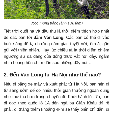
Voọc mông trắng (ảnh sưu tầm)
Tiết trời cuối hạ và đầu thu là thời điểm thích hợp nhất
để các bạn tới
đầm Vân Long
. Các bạn có thể đi vào
buổi sáng để tận hưởng cảm giác tuyệt vời, êm ả, gần
gũi với thiên nhiên. Hay lúc chiều tà là thời điểm chiêm
ngưỡng sự đa dạng của động thực vật nơi đây, ngắm
nhìn hoàng hôn chìm dần sau những dãy núi…
2. Đến Vân Long từ Hà Nội như thế nào?
Nếu đi bằng xe máy và xuất phát từ Hà Nội, bạn nên đi
từ sáng sớm để có nhiều thời gian thưởng ngoạn cũng
như thư thả hơn trong chuyến đi. Khởi hành lúc 7h, bạn
đi dọc theo quốc lộ 1A đến ngã ba Gián Khẩu thì rẽ
phải, đi thẳng thêm khoảng 4km sẽ thấy biển chỉ dẫn, đi