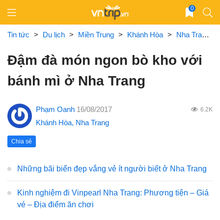
Skip
0
to
content
Tin tức
>
Du lịch
>
Miền Trung
>
Khánh Hòa
>
Nha Trang
Đậm đà món ngon bò kho với
bánh mì ở Nha Trang
Phạm Oanh
16/08/2017
6.2K
Khánh Hòa
,
Nha Trang
Chia sẻ
Những bãi biển đẹp vắng vẻ ít người biết ở Nha Trang
Kinh nghiệm đi Vinpearl Nha Trang: Phương tiện – Giá
vé – Địa điểm ăn chơi