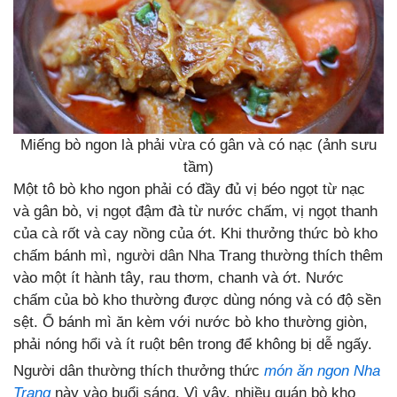
Miếng bò ngon là phải vừa có gân và có nạc (ảnh sưu
tầm)
Một tô bò kho ngon phải có đầy đủ vị béo ngọt từ nạc
và gân bò, vị ngọt đậm đà từ nước chấm, vị ngọt thanh
của cà rốt và cay nồng của ớt. Khi thưởng thức bò kho
chấm bánh mì, người dân Nha Trang thường thích thêm
vào một ít hành tây, rau thơm, chanh và ớt. Nước
chấm của bò kho thường được dùng nóng và có độ sền
sệt. Ổ bánh mì ăn kèm với nước bò kho thường giòn,
phải nóng hổi và ít ruột bên trong để không bị dễ ngấy.
Người dân thường thích thưởng thức
món ăn ngon Nha
Trang
này vào buổi sáng. Vì vậy, nhiều quán bò kho