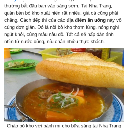
thường bắt đầu bán vào sáng sớm. Tại Nha Trang,
quán bán bò kho xuất hiện rất nhiều, giá cả cũng phải
chăng. Cách tiếp thị của các
địa điểm ăn uống
này vô
cùng đơn giản. Đó là nồi bò kho thơm lừng, nóng nghi
ngút khói, cùng màu nâu đỏ. Tất cả sẽ hấp dẫn ánh
nhìn từ nước dùng, níu chân nhiều thực khách.
Chảo bò kho với bánh mì cho bữa sáng tại Nha Trang