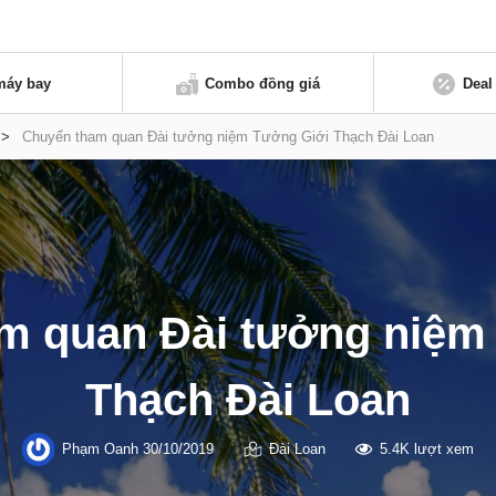
máy bay
Combo đồng giá
Deal
>
Chuyến tham quan Đài tưởng niệm Tưởng Giới Thạch Đài Loan
m quan Đài tưởng niệm
Thạch Đài Loan
Phạm Oanh
30/10/2019
Đài Loan
5.4K lượt xem