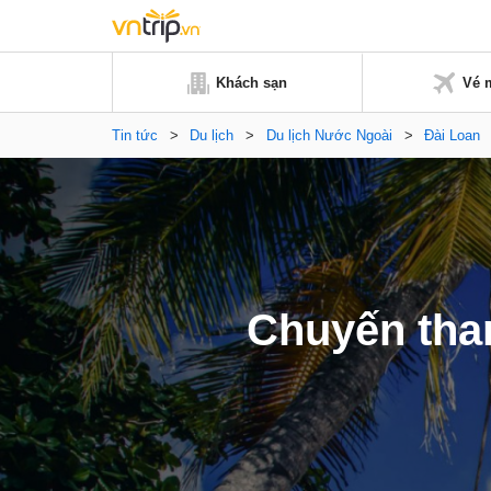
Khách sạn
Vé 
Tin tức
>
Du lịch
>
Du lịch Nước Ngoài
>
Đài Loan
Chuyến tha