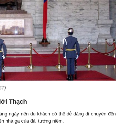
ST)
iới Thạch
ng ngày nên du khách có thể dễ dàng di chuyển đến
ến nhà ga của đài tưởng niệm.