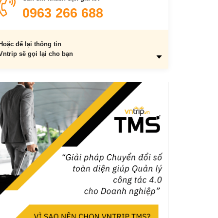
Trung tâm hòa nhạc quốc gia và nhà hát quốc gia
0963 266 688
Khu vực tầng 1 đài tưởng niệm
Hoặc để lại thông tin
Vntrip sẽ gọi lại cho bạn