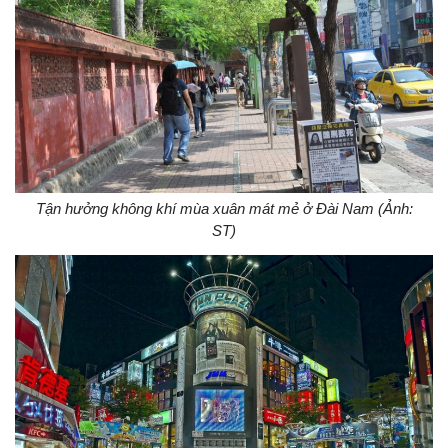
Tận hưởng không khí mùa xuân mát mẻ ở Đài Nam (Ảnh:
ST)