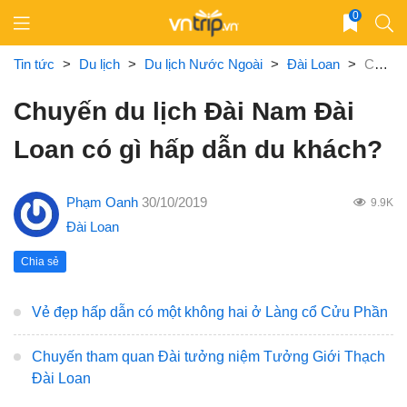
Skip
0
to
content
Tin tức
>
Du lịch
>
Du lịch Nước Ngoài
>
Đài Loan
>
Chuyến du lịch Đài Nam Đài Loan có gì hấp dẫn du khách?
Chuyến du lịch Đài Nam Đài
Loan có gì hấp dẫn du khách?
Phạm Oanh
30/10/2019
9.9K
Đài Loan
Chia sẻ
Vẻ đẹp hấp dẫn có một không hai ở Làng cổ Cửu Phần
Chuyến tham quan Đài tưởng niệm Tưởng Giới Thạch
Đài Loan