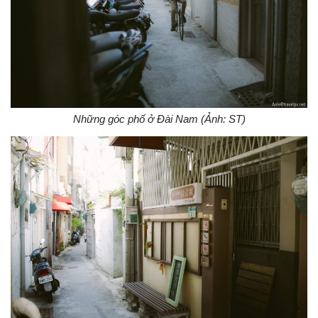
Những góc phố ở Đài Nam (Ảnh: ST)