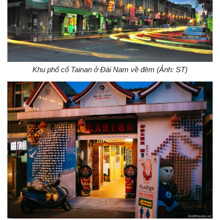
Khu phố cổ Tainan ở Đài Nam về đêm (Ảnh: ST)