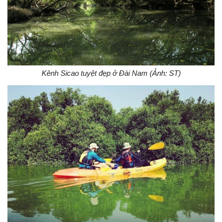
Kênh Sicao tuyệt đẹp ở Đài Nam (Ảnh: ST)