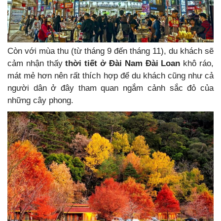
Còn với mùa thu (từ tháng 9 đến tháng 11), du khách sẽ
cảm nhận thấy
thời tiết ở Đài Nam Đài Loan
khô ráo,
mát mẻ hơn nên rất thích hợp để du khách cũng như cả
người dân ở đây tham quan ngắm cảnh sắc đỏ của
những cây phong.