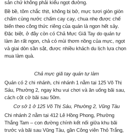
sản chứ không phải kiểu ngọt đường.
Bề bề, tôm chắc thịt, không bị bở, mực tươi giòn giòn
chấm cùng nước chấm cay cay, chua nhẹ được chế
biến theo công thức riêng của quán là ngon hết sảy.
Đặc biệt, ở đây còn có Chả Mực Giã Tay do quán tự
làm ăn rất ngon, chả có mùi thơm nồng của mực, ngọt
và giai dòn sần sật, được nhiều khách du lịch lựa chọn
mua làm quà.
Chả mực giã tay quán tự làm
Quán có 2 chi nhánh, chi nhánh 1 nằm tại 125 Võ Thị
Sáu, Phường 2, ngay khu vui chơi và ăn uống bãi sau,
cách cột cờ bãi sau 50m.
Cơ sở 1 ở 125 Võ Thị Sáu, Phường 2, Vũng Tàu
Chi nhánh 2 nằm tại 412 Lê Hồng Phong, Phường
Thắng Tam – con đường chính kết nối giữa khu bãi
trước và bãi sau Vũng Tàu, gần Công viên Thỏ Trắng,