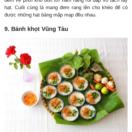
đem về phơi khô bốn tới năm nắng rồi đập vỏ tách lấy
hạt. Cuối cùng là mang đem rang lên cho khéo để có
được những hạt bàng mập mạp đều nhau.
9. Bánh khọt Vũng Tàu