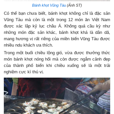
Bánh khọt Vũng Tàu
(Ảnh ST)
Có thể bạn chưa biết, bánh khọt không chỉ là đặc sản
Vũng Tàu mà còn là một trong 12 món ăn Việt Nam
được xác lập kỷ lục châu Á. Không quá cầu kỳ như
những món đặc sản khác, bánh khọt khá là dân dã,
mang hương vị rất riêng của miền biển Vũng Tàu được
nhiều ndu khách ưa thích.
Trong một buổi chiều lộng gió, vừa được thưởng thức
món bánh khọt nóng hổi mà còn được ngắm cảnh đẹp
của thành phố biển khi chiều xuống sẽ là một trải
nghiệm cực kì thú vị.