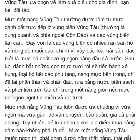
Vũng Tàu lựa chọn về làm quà biếu cho gia đình, bạn
bè, đối tác.
Mực một nắng Vũng Tàu thường được làm từ mực
đánh bắt trực tiếp ở vùng biển Vũng Tàu (thường là
xung quanh và phía ngoài Côn Đảo) và các vùng biển
lân cận. Đây vốn là các vùng biển có nhiều rạn san hô
và nồng độ muối cao, chính vì vậy các loại hải sản, đặc
biệt là mực có chất lượng ngon hàng đầu cả nước. Sau
khi đánh bắt những con mực tươi rói sẽ tiến hành xẻ
bụng, loại bỏ hết các phủ tạng, nang mực bên trong, chỉ
để lại phần thân và phần đầu, rửa bằng nước biển sạch
và phơi liền trên tàu chỉ trong một nắng giòn nên mực
rất ngon ngọt tự nhiên và rất tươi.
Mực một nắng Vũng Tàu luôn được ưa chuộng vì vừa
ngon mà vừa gần, dễ vận chuyển, bảo quản, giá cả phải
chăng. Tuy nhiên, để lựa chọn được địa điểm mua hàng
đảm bảo không phải là dễ. Mực một nắng Vũng Tàu
muốn ngon thì phải chọn được hôm thật nắng, thật gắt