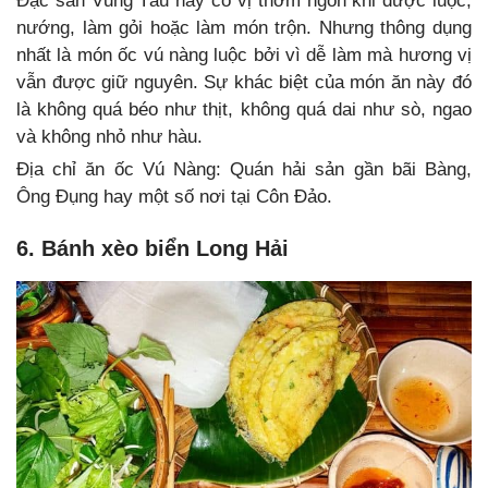
Đặc sản Vũng Tàu này có vị thơm ngon khi được luộc,
nướng, làm gỏi hoặc làm món trộn. Nhưng thông dụng
nhất là món ốc vú nàng luộc bởi vì dễ làm mà hương vị
vẫn được giữ nguyên. Sự khác biệt của món ăn này đó
là không quá béo như thịt, không quá dai như sò, ngao
và không nhỏ như hàu.
Địa chỉ ăn ốc Vú Nàng: Quán hải sản gần bãi Bàng,
Ông Đụng hay một số nơi tại Côn Đảo.
6. Bánh xèo biển Long Hải