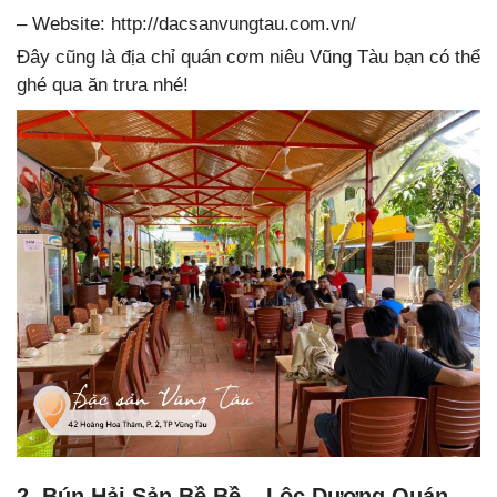
– Website: http://dacsanvungtau.com.vn/
Đây cũng là địa chỉ quán cơm niêu Vũng Tàu bạn có thể
ghé qua ăn trưa nhé!
2. Bún Hải Sản Bề Bề – Lộc Dương Quán