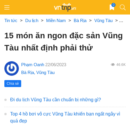
Skip
0
to
content
Tin tức
>
Du lịch
>
Miền Nam
>
Bà Rịa
>
Vũng Tàu
>
15 m
15 món ăn ngon đặc sản Vũng
Tàu nhất định phải thử
Phạm Oanh
22/06/2023
46.6K
Bà Rịa
,
Vũng Tàu
Chia sẻ
Đi du lịch Vũng Tàu cần chuẩn bị những gì?
Top 4 hồ bơi vô cực Vũng Tàu khiến bạn ngất ngây vì
quá đẹp