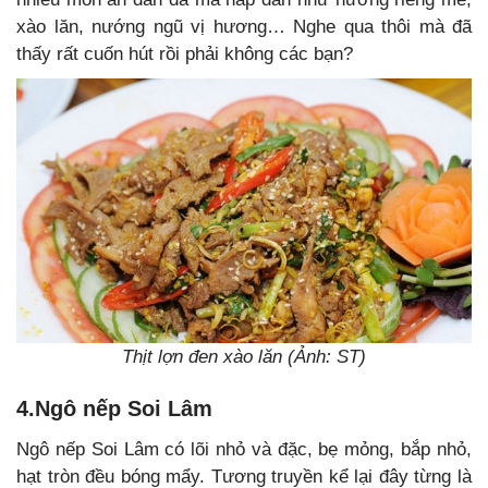
xào lăn, nướng ngũ vị hương… Nghe qua thôi mà đã
thấy rất cuốn hút rồi phải không các bạn?
Thịt lợn đen xào lăn (Ảnh: ST)
4.Ngô nếp Soi Lâm
Ngô nếp Soi Lâm có lõi nhỏ và đặc, bẹ mỏng, bắp nhỏ,
hạt tròn đều bóng mẩy. Tương truyền kể lại đây từng là