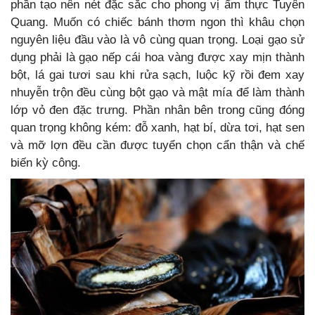
phần tạo nên nét đặc sắc cho phong vị ẩm thực Tuyên
Quang. Muốn có chiếc bánh thơm ngon thì khâu chọn
nguyên liệu đầu vào là vô cùng quan trọng. Loại gạo sử
dụng phải là gạo nếp cái hoa vàng được xay mịn thành
bột, lá gai tươi sau khi rửa sạch, luộc kỹ rồi đem xay
nhuyễn trộn đều cùng bột gạo và mật mía để làm thành
lớp vỏ đen đặc trưng. Phần nhân bên trong cũng đóng
quan trọng không kém: đỗ xanh, hạt bí, dừa tơi, hạt sen
và mỡ lợn đều cần được tuyển chọn cẩn thận và chế
biến kỳ công.