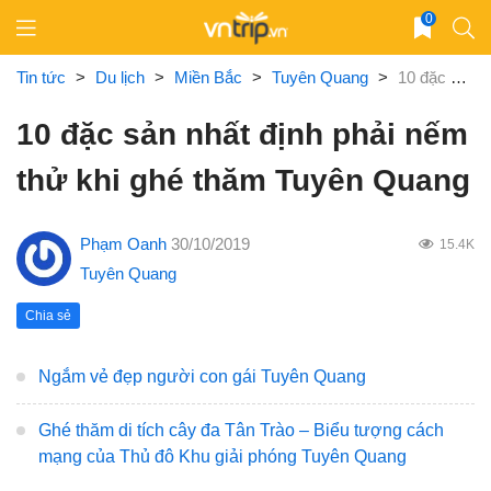
Skip
0
to
content
Tin tức
>
Du lịch
>
Miền Bắc
>
Tuyên Quang
>
10 đặc sản nhất định phải nếm thử khi ghé thăm Tuyên Quang
10 đặc sản nhất định phải nếm
thử khi ghé thăm Tuyên Quang
Phạm Oanh
30/10/2019
15.4K
Tuyên Quang
Chia sẻ
Ngắm vẻ đẹp người con gái Tuyên Quang
Ghé thăm di tích cây đa Tân Trào – Biểu tượng cách
mạng của Thủ đô Khu giải phóng Tuyên Quang