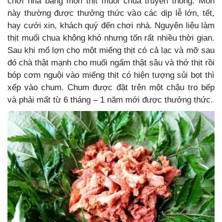
chơi nhà bằng món thịt muối chua truyền thống. Món
này thường được thưởng thức vào các dịp lễ lớn, tết,
hay cưới xin, khách quý đến chơi nhà. Nguyên liệu làm
thịt muối chua không khó nhưng tốn rất nhiều thời gian.
Sau khi mổ lợn chọ một miếng thịt có cả lạc và mỡ sau
đó chà thật mạnh cho muối ngấm thật sâu và thớ thịt rồi
bóp cơm nguội vào miếng thịt có hiện tượng sủi bọt thì
xếp vào chum. Chum được đặt trên một chậu tro bếp
và phải mất từ 6 tháng – 1 năm mới được thưởng thức.