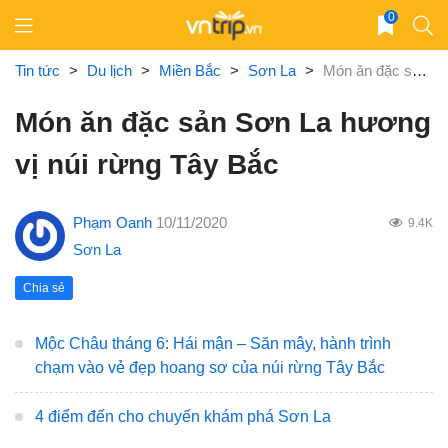
Skip
0
to
content
Tin tức
>
Du lịch
>
Miền Bắc
>
Sơn La
>
Món ăn đặc sản Sơn La hương vị núi rừng Tây Bắc
Món ăn đặc sản Sơn La hương
vị núi rừng Tây Bắc
Phạm Oanh
10/11/2020
9.4K
Sơn La
Chia sẻ
Mộc Châu tháng 6: Hái mận – Săn mây, hành trình
chạm vào vẻ đẹp hoang sơ của núi rừng Tây Bắc
4 điểm đến cho chuyến khám phá Sơn La