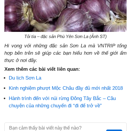
Tỏi tía – đặc sản Phù Yên Sơn La (Ảnh ST)
Hi vọng với những đặc sản Sơn La mà VNTRIP tổng
hợp bên trên sẽ giúp các bạn hiểu hơn về thế giới ẩm
thực ở nơi đây.
Xem thêm các bài viết liên quan:
Du
lịch Sơn La
Kinh nghiệm phượt Mộc Châu đầy đủ mới nhất 2018
Hành trình đến với núi rừng Đông Tây Bắc – Câu
chuyện của những chuyến đi “đi để trở về”