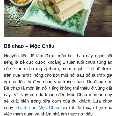
Bê chao – Mộc Châu
Nguyên liệu để làm được món bê chao này ngon nổi
tiếng là bê đực được khoảng 2 tuần tuổi chưa từng ăn
cỏ sẽ tạo ra hương vị thơm, mềm, ngọt. Thịt bê được
trần qua nước nóng cho bớt mùi hôi sau đó là ướp gia
vị cho đều thì đem chao vào trong chảo dầu đang sôi.
Bê chao là món ăn nổi tiếng không thể thiếu ở vùng đất
này. Vì vậy nếu du khách đến Mộc Châu món ăn này
sẽ xuất hiện trong bữa cơm của du khách. Lựa chọn
ngay
khách sạn Mộc Châu
giá tốt để thuận tiện cho
việc tham quan và khám phá ẩm thực nơi đây.