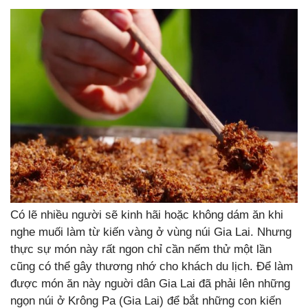
Có lẽ nhiều người sẽ kinh hãi hoặc không dám ăn khi
nghe muối làm từ kiến vàng ở vùng núi Gia Lai. Nhưng
thực sự món này rất ngon chỉ cần nếm thử một lần
cũng có thể gây thương nhớ cho khách du lịch. Để làm
được món ăn này nguời dân Gia Lai đã phải lên những
ngọn núi ở Krông Pa (Gia Lai) để bắt những con kiến