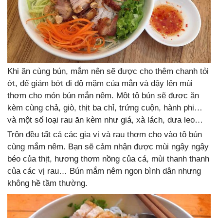
Khi ăn cùng bún, mắm nên sẽ được cho thêm chanh tỏi
ớt, để giảm bớt đi độ mặm của mắn và dậy lên mùi
thơm cho món bún mắn nêm. Một tô bún sẽ được ăn
kèm cùng chả, giò, thịt ba chỉ, trứng cuộn, hành phi…
và một số loại rau ăn kèm như giá, xà lách, dưa leo…
Trộn đều tất cả các gia vị và rau thơm cho vào tô bún
cùng mắm nêm. Bạn sẽ cảm nhận được mùi ngậy ngậy
béo của thịt, hương thơm nồng của cá, mùi thanh thanh
của các vị rau… Bún mắm nêm ngon bình dân nhưng
không hề tầm thường.