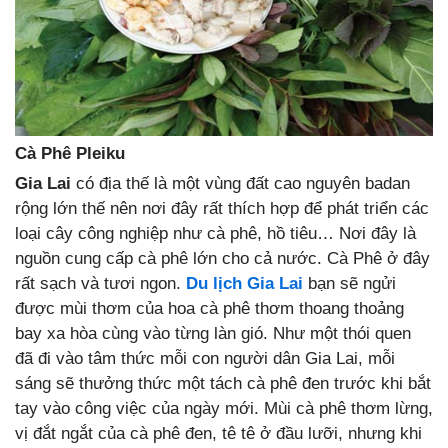
Cà Phê Pleiku
Gia Lai
có địa thế là một vùng đất cao nguyên badan
rộng lớn thế nên nơi đây rất thích hợp để phát triển các
loại cây công nghiệp như cà phê, hồ tiêu… Nơi đây là
nguồn cung cấp cà phê lớn cho cả nước. Cà Phê ở đây
rất sạch và tươi ngon.
Du lịch Gia Lai
bạn sẽ ngửi
được mùi thơm của hoa cà phê thơm thoang thoảng
bay xa hòa cùng vào từng làn gió. Như một thói quen
đã đi vào tâm thức mỗi con người dân Gia Lai, mỗi
sáng sẽ thưởng thức một tách cà phê đen trước khi bắt
tay vào công việc của ngày mới. Mùi cà phê thơm lừng,
vị đắt ngắt của cà phê đen, tê tê ở đầu lưỡi, nhưng khi