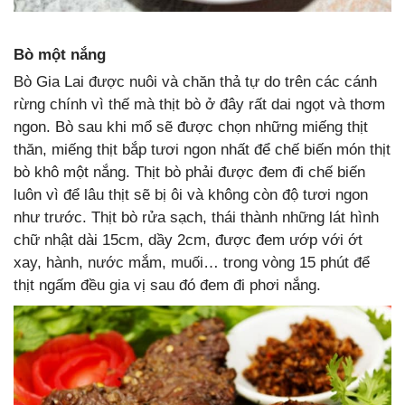
Bò một nắng
Bò Gia Lai được nuôi và chăn thả tự do trên các cánh
rừng chính vì thế mà thịt bò ở đây rất dai ngọt và thơm
ngon. Bò sau khi mổ sẽ được chọn những miếng thịt
thăn, miếng thịt bắp tươi ngon nhất để chế biến món thịt
bò khô một nắng. Thịt bò phải được đem đi chế biến
luôn vì để lâu thịt sẽ bị ôi và không còn độ tươi ngon
như trước. Thịt bò rửa sạch, thái thành những lát hình
chữ nhật dài 15cm, dầy 2cm, được đem ướp với ớt
xay, hành, nước mắm, muối… trong vòng 15 phút để
thịt ngấm đều gia vị sau đó đem đi phơi nắng.