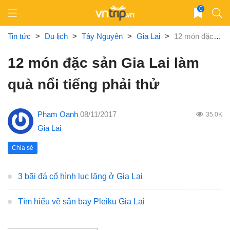
Skip
0
to
content
Tin tức
>
Du lịch
>
Tây Nguyên
>
Gia Lai
>
12 món đặc sản Gia Lai làm quà nổi tiếng phải thử
12 món đặc sản Gia Lai làm
quà nổi tiếng phải thử
Phạm Oanh
08/11/2017
35.0K
Gia Lai
Chia sẻ
3 bãi đá cổ hình lục lăng ở Gia Lai
Tìm hiểu về sân bay Pleiku Gia Lai