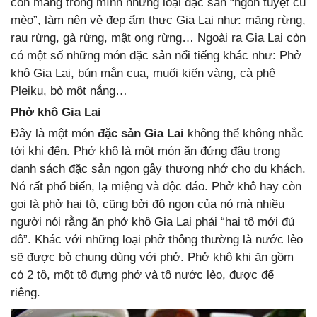
còn mang trong mình những loại đặc sản “ngon tuyệt cú
mèo”, làm nên vẻ đẹp ẩm thực Gia Lai như: măng rừng,
rau rừng, gà rừng, mật ong rừng… Ngoài ra Gia Lai còn
có một số những món đặc sản nổi tiếng khác như: Phở
khô Gia Lai, bún mắn cua, muối kiến vàng, cà phê
Pleiku, bò một nắng…
Phở khô Gia Lai
Đây là một món
đặc sản Gia Lai
không thể không nhắc
tới khi đến. Phở khô là môt món ăn đứng đâu trong
danh sách đặc sản ngon gây thương nhớ cho du khách.
Nó rất phổ biến, lạ miệng và độc đáo. Phở khô hay còn
gọi là phở hai tô, cũng bởi độ ngon của nó mà nhiều
người nói rằng ăn phở khô Gia Lai phải “hai tô mới đủ
đô”. Khác với những loại phở thông thường là nước lèo
sẽ được bỏ chung dùng với phở. Phở khô khi ăn gồm
có 2 tô, một tô đựng phở và tô nước lèo, được để
riêng.