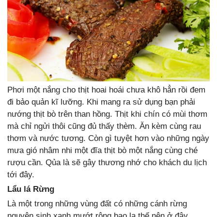
Phơi một nắng cho thịt hoai hoái chưa khô hẳn rồi đem
đi bảo quản kĩ lưỡng. Khi mang ra sử dụng bạn phải
nướng thịt bò trên than hồng. Thịt khi chín có mùi thơm
mà chỉ ngửi thôi cũng đủ thấy thèm. Ăn kèm cùng rau
thơm và nước tương. Còn gì tuyệt hơn vào những ngày
mưa gió nhâm nhi một đĩa thịt bò một nắng cùng ché
rượu cần. Qủa là sẽ gây thương nhớ cho khách du lịch
tới đây.
Lẩu lá Rừng
Là một trong những vùng đất có những cánh rừng
nguyên sinh xanh mướt rộng bao la thế nên ở đây