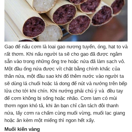
Gạo để nấu cơm là loại gạo nương tuyển, óng, hạt to và
rất thơm. Khi nấu người ta sẽ cho gạo đã được ngâm
sẵn vào trong những ống tre hoặc nứa đã làm sạch vỏ.
Một đầu ống nứa được vít chặt bằng chính khấc của
thân nứa, một đầu sao khi đổ thêm nước vào người ta
sẽ dùng lá chuối hoặc lá dong để nút và nướng trên bếp
lửa cho tới khi chín. Khi nướng phải chú ý và đều tay
để cơm không bị sống hoặc nhão. Cơm lam có mùi
thơm ngon khó tả, khi ăn bạn chỉ cần tách đôi thanh
nứa, lấy cơm ra chấm cùng muối vừng, muối lạc giang
hoặc ăn kèm một miếng thì ngon hết xẩy.
Muối kiến vàng