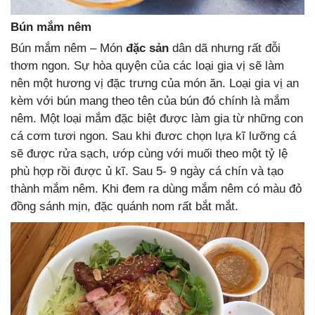
Bún mắm nêm
Bún mắm nêm –
Món
đặc sản
dân dã nhưng rất đỗi
thơm ngon. Sự hòa quyện của các loại gia vị sẽ làm
nên một hương vị đặc trưng của món ăn. Loại gia vị an
kèm với bún mang theo tên của bún đó chính là mắm
nêm. Một loại mắm đặc biệt được làm gia từ những con
cá cơm tươi ngon. Sau khi đươc chọn lựa kĩ lưỡng cá
sẽ được rửa sạch, ướp cùng với muối theo một tỷ lệ
phù hợp rồi được ủ kĩ. Sau 5- 9 ngày cá chín và tạo
thành mắm nêm. Khi đem ra dùng mắm nêm có màu đỏ
đồng sánh mịn, đặc quánh nom rất bắt mắt.