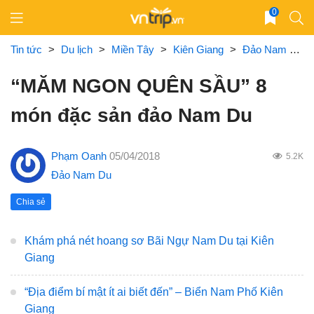
Skip
0
to
content
Tin tức
>
Du lịch
>
Miền Tây
>
Kiên Giang
>
Đảo Nam Du
“MĂM NGON QUÊN SẦU” 8
món đặc sản đảo Nam Du
Phạm Oanh
05/04/2018
5.2K
Đảo Nam Du
Chia sẻ
Khám phá nét hoang sơ Bãi Ngự Nam Du tại Kiên
Giang
“Địa điểm bí mật ít ai biết đến” – Biển Nam Phố Kiên
Giang