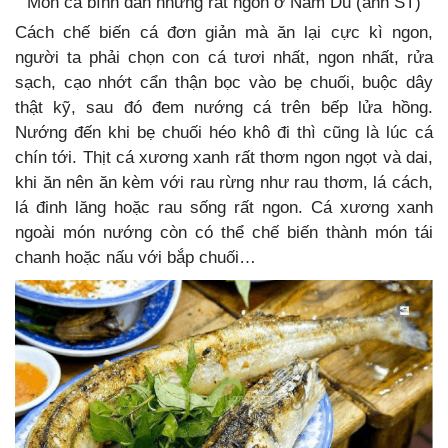
Món cá bình dân nhưng rất ngon ở Nam Du (ảnh ST)
Cách chế biến cá đơn giản mà ăn lại cực kì ngon,
người ta phải chọn con cá tươi nhất, ngon nhất, rửa
sạch, cạo nhớt cẩn thận bọc vào bẹ chuối, buộc dây
thật kỹ, sau đó đem nướng cá trên bếp lửa hồng.
Nướng đến khi bẹ chuối héo khô đi thì cũng là lúc cá
chín tới. Thịt cá xương xanh rất thơm ngon ngọt và dai,
khi ăn nên ăn kèm với rau rừng như rau thơm, lá cách,
lá đinh lăng hoặc rau sống rất ngon. Cá xương xanh
ngoài món nướng còn có thể chế biến thành món tái
chanh hoặc nấu với bắp chuối…