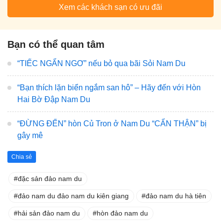
Xem các khách sạn có ưu đãi
Bạn có thể quan tâm
“TIẾC NGẨN NGƠ” nếu bỏ qua bãi Sỏi Nam Du
“Bạn thích lặn biển ngắm san hô” – Hãy đến với Hòn
Hai Bờ Đập Nam Du
“ĐỪNG ĐẾN” hòn Củ Tron ở Nam Du “CẨN THẬN” bị
gây mê
Chia sẻ
đặc sản đảo nam du
đảo nam du đảo nam du kiên giang
đảo nam du hà tiên
hải sản đảo nam du
hòn đảo nam du