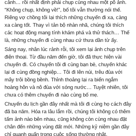
cảnh… rồi nhất định phải chụp cùng nhau một pô ảnh.
“Không chụp, không về!”, bố tôi vẫn thường nói thế.
Riêng vợ chồng tôi lại thích những chuyến đi xa, càng
xa càng tốt. Thay vì tản bộ nhàn nhã, chúng tôi thích
các hoạt động mang tính khám phá và thử thách… Thế
là, những chuyến đi cùng nhau cứ thưa dần từ ấy.
Sáng nay, nhân lúc rảnh rỗi, tôi xem lại ảnh chụp trên
điện thoại. Từ đầu năm đến giờ, tôi đã thực hiện vài
chuyến đi. Có chuyến tôi đi cùng bạn bè, chuyến khác
lại đi cùng đồng nghiệp… Tôi đi lên núi, trêu đùa với
mây trôi bồng bềnh. Thỉnh thoảng lại ra biển ngắm
hoàng hôn và nô đùa với sóng nước… Tuyệt nhiên, tôi
chưa có thêm chuyến đi nào cùng bố mẹ.
Chuyến du lịch gần đây nhất mà tôi đi cùng họ cách đây
đã ba năm. Hóa ra lâu lắm rồi, chúng tôi không có thêm
tấm ảnh nào bên nhau, cũng không còn cùng nhau đặt
chân đến những vùng đất mới. Những kỷ niệm gần đây
chỉ quanh quẩn trong cuộc sống thường nhật.