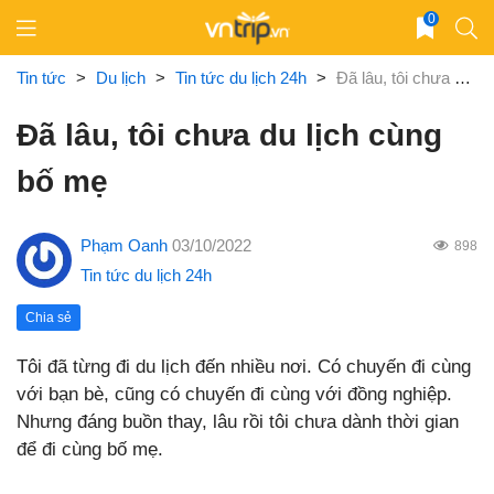
Skip
0
to
content
Tin tức
>
Du lịch
>
Tin tức du lịch 24h
>
Đã lâu, tôi chưa du lịch cùng bố mẹ
Đã lâu, tôi chưa du lịch cùng
bố mẹ
Phạm Oanh
03/10/2022
898
Tin tức du lịch 24h
Chia sẻ
Tôi đã từng đi du lịch đến nhiều nơi. Có chuyến đi cùng
với bạn bè, cũng có chuyến đi cùng với đồng nghiệp.
Nhưng đáng buồn thay, lâu rồi tôi chưa dành thời gian
để đi cùng bố mẹ.