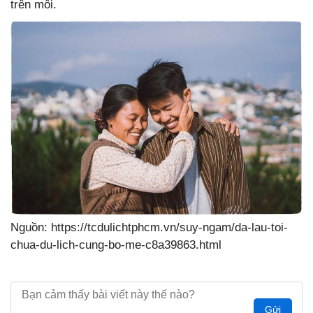
trên môi.
Nguồn: https://tcdulichtphcm.vn/suy-ngam/da-lau-toi-
chua-du-lich-cung-bo-me-c8a39863.html
Gửi