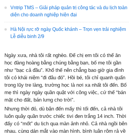
Vntrip TMS – Giải pháp quản trị công tác và du lịch toàn
diện cho doanh nghiệp hiện đại
Hà Nội rực rỡ ngày Quốc khánh – Trọn vẹn trải nghiệm
Lễ diễu binh 2/9
Ngày xưa, nhà tôi rất nghèo. Để chị em tôi có thể ăn
học đàng hoàng bằng chúng bằng bạn, bố mẹ tôi gần
như “bạc cả đầu”. Khổ thế nên chẳng bao giờ gia đình
tôi có khái niệm “đi đâu đó”. Hồi bé, tôi chỉ quanh quẩn
trong lũy tre làng, trường học là nơi xa nhất tôi đến. Bố
mẹ thì ngày ngày quần quật với công việc, cứ thế “bán
mặt cho đất, bán lưng cho trời”.
Nhưng thời đó, dù bận đến mấy thì tối đến, cả nhà tôi
luôn quây quần trước chiếc tivi đen trắng 14 inch. Thời
đấy có “mốt” du lịch qua màn ảnh nhỏ. Cả nhà ngồi bên
nhau, cùng dán mắt vào màn hình, bình luận rôm rả về