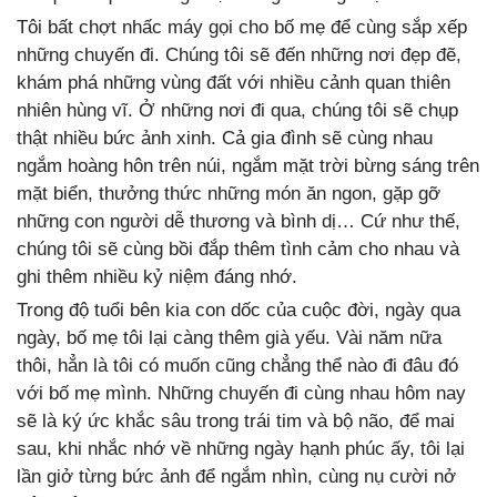
Tôi bất chợt nhấc máy gọi cho bố mẹ để cùng sắp xếp
những chuyến đi. Chúng tôi sẽ đến những nơi đẹp đẽ,
khám phá những vùng đất với nhiều cảnh quan thiên
nhiên hùng vĩ. Ở những nơi đi qua, chúng tôi sẽ chụp
thật nhiều bức ảnh xinh. Cả gia đình sẽ cùng nhau
ngắm hoàng hôn trên núi, ngắm mặt trời bừng sáng trên
mặt biển, thưởng thức những món ăn ngon, gặp gỡ
những con người dễ thương và bình dị… Cứ như thế,
chúng tôi sẽ cùng bồi đắp thêm tình cảm cho nhau và
ghi thêm nhiều kỷ niệm đáng nhớ.
Trong độ tuổi bên kia con dốc của cuộc đời, ngày qua
ngày, bố mẹ tôi lại càng thêm già yếu. Vài năm nữa
thôi, hẳn là tôi có muốn cũng chẳng thể nào đi đâu đó
với bố mẹ mình. Những chuyến đi cùng nhau hôm nay
sẽ là ký ức khắc sâu trong trái tim và bộ não, để mai
sau, khi nhắc nhớ về những ngày hạnh phúc ấy, tôi lại
lần giở từng bức ảnh để ngắm nhìn, cùng nụ cười nở