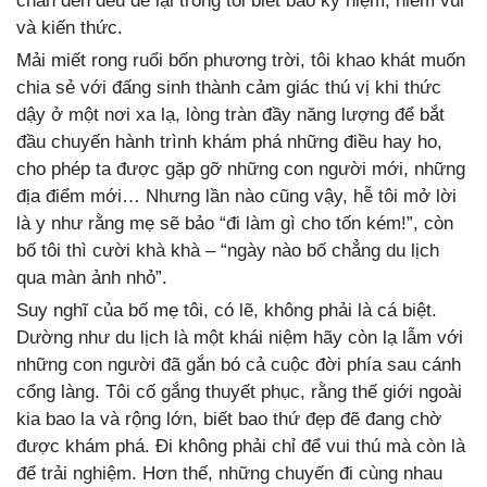
chân đến đều để lại trong tôi biết bao kỷ niệm, niềm vui
và kiến thức.
Mải miết rong ruổi bốn phương trời, tôi khao khát muốn
chia sẻ với đấng sinh thành cảm giác thú vị khi thức
dậy ở một nơi xa lạ, lòng tràn đầy năng lượng để bắt
đầu chuyến hành trình khám phá những điều hay ho,
cho phép ta được gặp gỡ những con người mới, những
địa điểm mới… Nhưng lần nào cũng vậy, hễ tôi mở lời
là y như rằng mẹ sẽ bảo “đi làm gì cho tốn kém!”, còn
bố tôi thì cười khà khà – “ngày nào bố chẳng du lịch
qua màn ảnh nhỏ”.
Suy nghĩ của bố mẹ tôi, có lẽ, không phải là cá biệt.
Dường như du lịch là một khái niệm hãy còn lạ lẫm với
những con người đã gắn bó cả cuộc đời phía sau cánh
cổng làng. Tôi cố gắng thuyết phục, rằng thế giới ngoài
kia bao la và rộng lớn, biết bao thứ đẹp đẽ đang chờ
được khám phá. Đi không phải chỉ để vui thú mà còn là
để trải nghiệm. Hơn thế, những chuyến đi cùng nhau