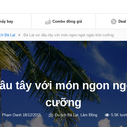
máy bay
Combo đồng giá
Deal
ịch Đà Lạt
>
Đà Lạt xứ dâu tây với món ngon ngọt ngào khó cưỡng
dâu tây với món ngon ng
cưỡng
Phạm Oanh
18/12/2015
Du lịch Đà Lạt
,
Lâm Đồng
5.5K lượ