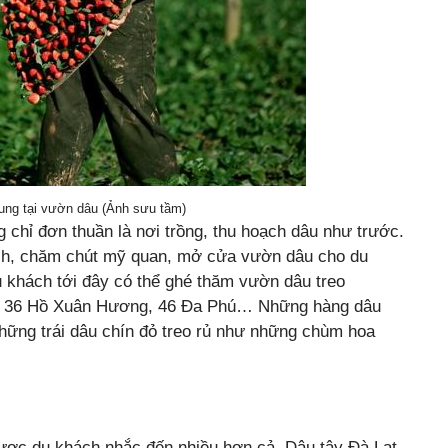
ung tại vườn dâu (Ảnh sưu tầm)
g chỉ đơn thuần là nơi trồng, thu hoạch dâu như trước.
ạch, chăm chút mỹ quan, mở cửa vườn dâu cho du
u khách tới đây có thể ghé thăm vườn dâu treo
ên, 36 Hồ Xuân Hương, 46 Đa Phú… Những hàng dâu
hững trái dâu chín đỏ treo rủ như những chùm hoa
được du khách nhắc đến nhiều hơn cả. Dâu tây Đà Lạt