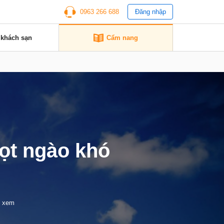
0963 266 688
Đăng nhập
 khách sạn
Cẩm nang
ọt ngào khó
t xem