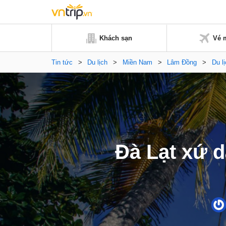
Khách sạn
Vé 
Tin tức
>
Du lịch
>
Miền Nam
>
Lâm Đồng
>
Du l
Đà Lạt xứ 