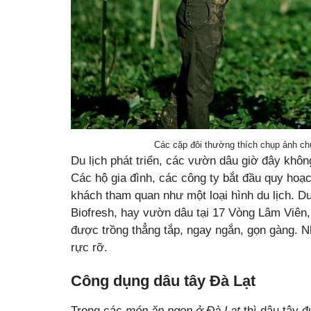
Các cặp đôi thường thích chụp ảnh ch
Du lịch phát triển, các vườn dâu giờ đây khôn
Các hộ gia đình, các công ty bắt đầu quy ho
khách tham quan như một loại hình du lịch. D
Biofresh, hay vườn dâu tại 17 Vòng Lâm Vi
được trồng thẳng tắp, ngay ngắn, gọn gàng. N
rực rỡ.
Công dụng dâu tây Đà Lạt
Trong các
món ăn ngon ở Đà Lạt
thì dâu tây 