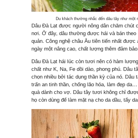
Du khách thường nhắc đến dâu tây như một m
Dâu Đà Lạt được người nông dân chăm chút c
nơi. Ở đây, dâu thường được hái và bán theo 
quản. Công nghệ châu Âu tiên tiến nhất được
ngày một nâng cao, chất lượng thêm đảm bảo
Dâu Đà Lạt hái lúc còn tươi nên có hàm lượng
chất như K, Na, Fe dồi dào, phong phú. Dâu t
chọn nhiều bởi tác dụng thần kỳ của nó. Dâu 
trấn an tinh thần, chống lão hóa, làm đẹp da
quà dành cho vợ. Dâu tây tươi không chỉ đượ
họ còn dùng để làm mặt nạ cho da dầu, tẩy da