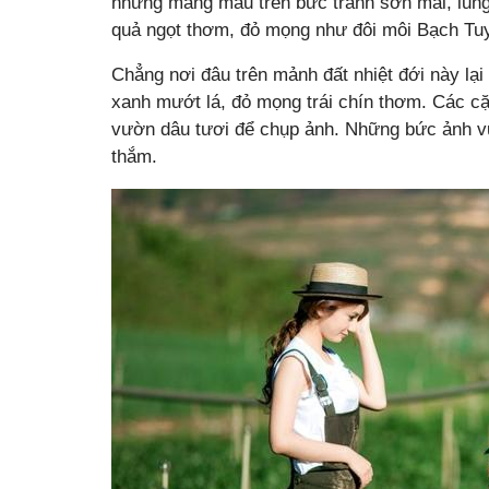
những mảng màu trên bức tranh sơn mài, lung l
quả ngọt thơm, đỏ mọng như đôi môi Bạch Tuy
Chẳng nơi đâu trên mảnh đất nhiệt đới này lại
xanh mướt lá, đỏ mọng trái chín thơm. Các cặ
vườn dâu tươi để chụp ảnh. Những bức ảnh vư
thắm.