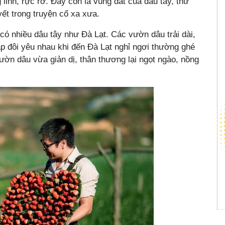
inh, rực rỡ. Đây còn là vùng đất của dâu tây, thứ
ết trong truyện cổ xa xưa.
 có nhiều dâu tây như Đà Lạt. Các vườn dâu trải dài,
p đôi yêu nhau khi đến Đà Lạt nghỉ ngơi thường ghé
ờn dâu vừa giản dị, thân thương lại ngọt ngào, nồng