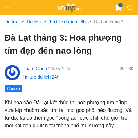
Skip
0
to
content
Tin tức
>
Du lịch
>
Tin tức du lịch 24h
>
Đà Lạt tháng 3: Hoa phượng tím đẹp đến nao lòng
Đà Lạt tháng 3: Hoa phượng
tím đẹp đến nao lòng
Phạm Oanh
24/03/2022
1.8K
Tin tức du lịch 24h
Chia sẻ
Khi hoa đào Đà Lạt kết thúc thì hoa phượng tím cũng
vừa kịp nhuộm sắc tím tại mọi góc phố, nẻo đường. Và
từ đó, lại có thêm góc “sống ảo” cực chill cho giới trẻ
mỗi khi đến du lịch tại thành phố mù sương này.