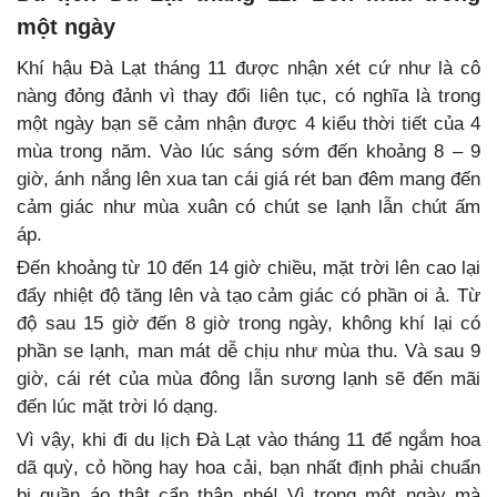
một ngày
Khí hậu Đà Lạt tháng 11 được nhận xét cứ như là cô
nàng đỏng đảnh vì thay đổi liên tục, có nghĩa là trong
một ngày bạn sẽ cảm nhận được 4 kiểu thời tiết của 4
mùa trong năm. Vào lúc sáng sớm đến khoảng 8 – 9
giờ, ánh nắng lên xua tan cái giá rét ban đêm mang đến
cảm giác như mùa xuân có chút se lạnh lẫn chút ấm
áp.
Đến khoảng từ 10 đến 14 giờ chiều, mặt trời lên cao lại
đẩy nhiệt độ tăng lên và tạo cảm giác có phần oi ả. Từ
độ sau 15 giờ đến 8 giờ trong ngày, không khí lại có
phần se lạnh, man mát dễ chịu như mùa thu. Và sau 9
giờ, cái rét của mùa đông lẫn sương lạnh sẽ đến mãi
đến lúc mặt trời ló dạng.
Vì vậy, khi đi du lịch Đà Lạt vào tháng 11 để ngắm hoa
dã quỳ, cỏ hồng hay hoa cải, bạn nhất định phải chuẩn
bị quần áo thật cẩn thận nhé! Vì trong một ngày mà