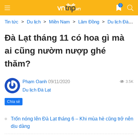
Skip
0
to
content
Tin tức
>
Du lịch
>
Miền Nam
>
Lâm Đồng
>
Du lịch Đà Lạt
Đà Lạt tháng 11 có hoa gì mà
ai cũng nườm nượp ghé
thăm?
Phạm Oanh
09/11/2020
3.5K
Du lịch Đà Lạt
Chia sẻ
Trốn nóng lên Đà Lạt tháng 6 – Khi mùa hè cũng trở nên
dịu dàng