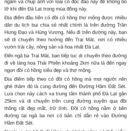
ngắm và chụp ảnh với loài cỏ độc đáo này để không bỏ
lỡ khi đến Đà Lạt trong mùa đông này.
Địa điểm đầu tiên có đồi cỏ hồng thơ mộng được nhiều
dân du lịch bụi chia sẻ nhất chính là trên đường Trần
Hưng Đạo và Hùng Vương. Nếu đi trên đường này, bạn
sẽ di chuyển theo hướng đến Trại Mát, nơi có nhiều
vườn trái cây, nông sản và hoa nhất Đà Lạt.
Đến ngã ba Trại Mát, bạn tiếp tục di chuyển theo đường
đi về làng hoa Thái Phiên khoảng 2km nữa là đến ngay
ngọn đồi cỏ hồng siêu đẹp và thơ mộng.
Địa điểm tiếp theo có đồi cỏ hồng mà mọi người nên
ghé thăm đó là cung đường đến Đường Hầm Đất Sét.
Lựa chọn này cách xa trung tâm thành phố Đà Lạt gần
25km và di chuyển trên cung đường xuyên qua đồi
thông rất đẹp mắt, trữ tình. Đồi cỏ hồng nằm ở bên
đường tại ngã ba nơi có bản chỉ dẫn rẻ vào Đường
Hầm Đất Sét.