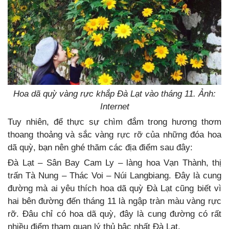
Hoa dã quỳ vàng rực khắp Đà Lạt vào tháng 11. Ảnh:
Internet
Tuy nhiên, để thực sự chìm đắm trong hương thơm
thoang thoảng và sắc vàng rực rỡ của những đóa hoa
dã quỳ, bạn nên ghé thăm các địa điểm sau đây:
Đà Lạt – Sân Bay Cam Ly – làng hoa Vạn Thành, thị
trấn Tà Nung – Thác Voi – Núi Langbiang. Đây là cung
đường mà ai yêu thích hoa dã quỳ Đà Lạt cũng biết vì
hai bên đường đến tháng 11 là ngập tràn màu vàng rực
rỡ. Đâu chỉ có hoa dã quỳ, đây là cung đường có rất
nhiều điểm tham quan lý thủ bậc nhất Đà Lạt.