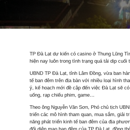
TP Đà Lạt dự kiến có casino ở Thung Lũng T
hiện nay luôn trong tình trạng quá tải dịp cuối t
UBND TP Đà Lạt, tỉnh Lâm Đồng, vừa ban hành 
tế ban đêm trên địa bàn với nhiều loại hình t
ý, kế hoạch mới đề cập đến việc Đà Lạt sẽ có 
uống, rạp chiếu phim, game…
Theo ông Nguyễn Văn Sơn, Phó chủ tịch UBND
triển các mô hình tham quan, mua sắm, giải t
năng phát triển kinh tế ban đêm của địa phươn
đổi diện mạo ban đêm của TP Đà Lạt, đồng thờ