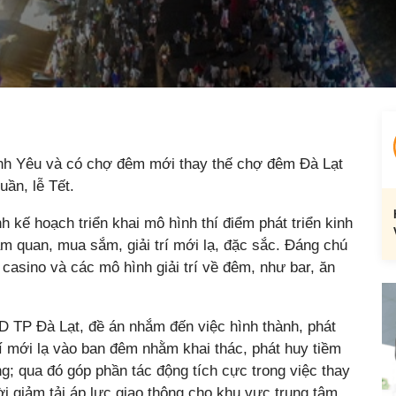
ình Yêu và có chợ đêm mới thay thế chợ đêm Đà Lạt
uần, lễ Tết.
kế hoạch triển khai mô hình thí điểm phát triển kinh
ham quan, mua sắm, giải trí mới lạ, đặc sắc. Đáng chú
casino và các mô hình giải trí về đêm, như bar, ăn
 TP Đà Lạt, đề án nhắm đến việc hình thành, phát
rí mới lạ vào ban đêm nhằm khai thác, phát huy tiềm
g; qua đó góp phần tác động tích cực trong việc thay
i giảm tải áp lực giao thông cho khu vực trung tâm,