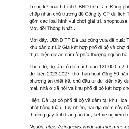
Trong kế hoạch trình UBND tỉnh Lâm Đồng ph
chấp nhận chủ trương để Công ty CP du lịch 
gồm các loại hình vui chơi giải trí, shophouse
Mơ, đồi Thống Nhất…
Mới đây, UBND TP Đà Lạt cũng vừa đề xuất T
khu dân cư Lữ Gia kết hợp phố đi bộ và chợ 
thực hiện dự án nằm ở phía thượng nguồn h
Theo đó, dự án có diện tích gần 121.000 m2, t
dự kiến 2023-2027, thời hạn hoạt động 50 năm 
phương án thiết kế, chủ đầu tư dự kiến xây dự
mại, nhà ở xã hội và khu phố đi bộ kết hợp c
Hiện, Đà Lạt có phố đi bộ về đêm tại khu Hòa
nhật hàng tuần. Tuy nhiên, hai địa điểm này n
thường gây tình trạng ùn tắc, kẹt xe nghiêm trọ
Nguồn: https://zingnews.vn/da-lat-muon-mo-