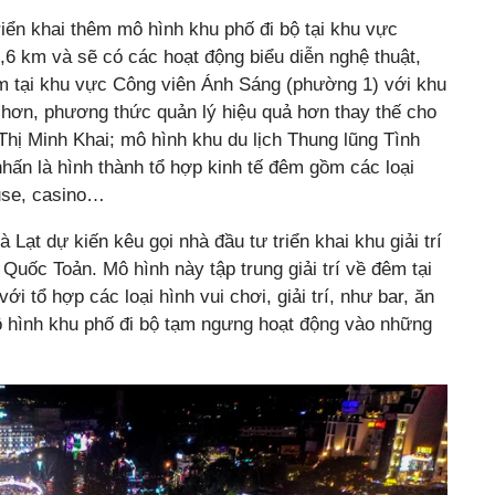
iển khai thêm mô hình khu phố đi bộ tại khu vực
6 km và sẽ có các hoạt động biểu diễn nghệ thuật,
 tại khu vực Công viên Ánh Sáng (phường 1) với khu
 hơn, phương thức quản lý hiệu quả hơn thay thế cho
hị Minh Khai; mô hình khu du lịch Thung lũng Tình
ấn là hình thành tổ hợp kinh tế đêm gồm các loại
ouse, casino…
 Lạt dự kiến kêu gọi nhà đầu tư triển khai khu giải trí
Quốc Toản. Mô hình này tập trung giải trí về đêm tại
ới tổ hợp các loại hình vui chơi, giải trí, như bar, ăn
 hình khu phố đi bộ tạm ngưng hoạt động vào những