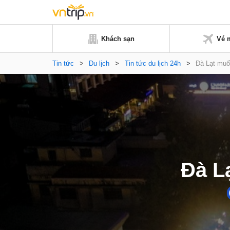
Khách sạn
Vé 
Tin tức
>
Du lịch
>
Tin tức du lịch 24h
>
Đà Lạt muố
Đà L