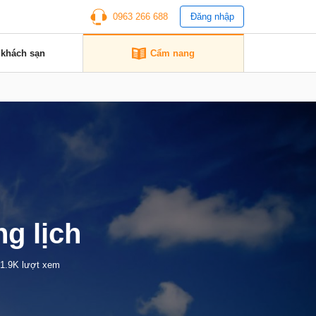
0963 266 688
Đăng nhập
 khách sạn
Cẩm nang
g lịch
1.9K lượt xem