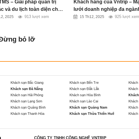
TMS – Giải pháp quản trị
Khách hàng của Vntrip – M
c và du lịch toàn diện cho
lưới doanh nghiệp đa ngành
nghiệp hiện đại
toàn quốc
913 lượt xem
925 lượt xe
12, 2025
15 Th12, 2025
 Đừng bỏ lỡ
Khách sạn Bắc Giang
Khách sạn Bến Tre
Khách 
Khách sạn Đà Nẵng
Khách sạn Đắk Lắk
Khách 
Khách sạn Hải Phòng
Khách sạn Hòa Bình
Khách
Khách sạn Lạng Sơn
Khách sạn Lào Cai
Khách 
Khách sạn Quảng Bình
Khách sạn Quảng Nam
Khách 
Khách sạn Thanh Hóa
Khách sạn Thừa Thiên Huế
Khách 
CÔNG TY TNHH CÔNG NGHỆ VNTRIP