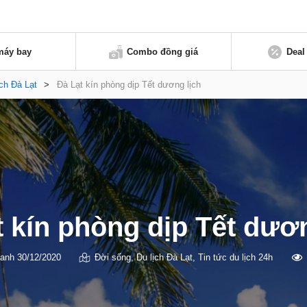
máy bay
Combo đồng giá
Deal
ịch Đà Lạt
>
Đà Lạt kín phòng dịp Tết dương lịch
t kín phòng dịp Tết dươn
anh
30/12/2020
Đời sống
,
Du lịch Đà Lạt
,
Tin tức du lịch 24h