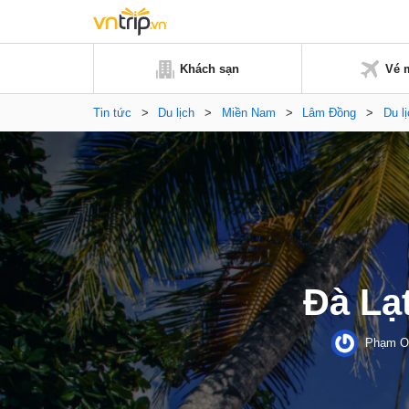
Khách sạn
Vé 
Tin tức
>
Du lịch
>
Miền Nam
>
Lâm Đồng
>
Du l
Đà Lạ
Phạm O