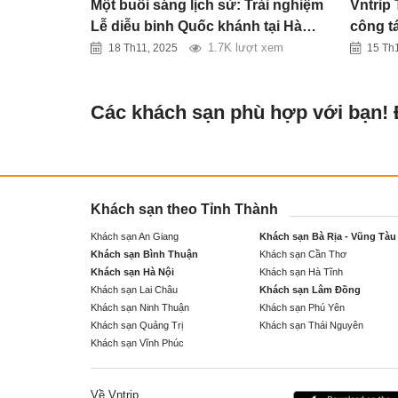
Một buổi sáng lịch sử: Trải nghiệm
Vntrip 
Lễ diễu binh Quốc khánh tại Hà
công tá
Nội
doanh 
1.7K lượt xem
18 Th11, 2025
15 Th
Các khách sạn phù hợp với bạn!
Khách sạn theo Tỉnh Thành
Khách sạn An Giang
Khách sạn Bà Rịa - Vũng Tàu
Khách sạn Bình Thuận
Khách sạn Cần Thơ
Khách sạn Hà Nội
Khách sạn Hà Tĩnh
Khách sạn Lai Châu
Khách sạn Lâm Đồng
Khách sạn Ninh Thuận
Khách sạn Phú Yên
Khách sạn Quảng Trị
Khách sạn Thái Nguyên
Khách sạn Vĩnh Phúc
Về Vntrip