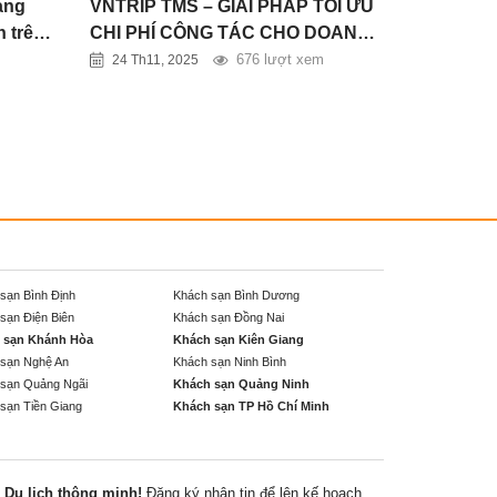
ạng
VNTRIP TMS – GIẢI PHÁP TỐI ƯU
 trên
CHI PHÍ CÔNG TÁC CHO DOANH
NGHIỆP
m
676 lượt xem
24 Th11, 2025
sạn Bình Định
Khách sạn Bình Dương
sạn Điện Biên
Khách sạn Đồng Nai
 sạn Khánh Hòa
Khách sạn Kiên Giang
sạn Nghệ An
Khách sạn Ninh Bình
sạn Quảng Ngãi
Khách sạn Quảng Ninh
sạn Tiền Giang
Khách sạn TP Hồ Chí Minh
Du lịch thông minh!
Đăng ký nhận tin để lên kế hoạch