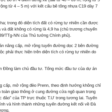
rộng từ 4 – 5 m) với kết cấu bê tông nhựa C19 dày 7
ha; trong đó diện tích đất có rừng tự nhiên cần được
 và đất không có rừng là 4,9 ha (chủ trương chuyển
739/TTg-NN của Thủ tướng Chính phủ).
án nâng cấp, mở rộng tuyến đường dọc 2 bên đường
ộc phải thực hiện trên diện tích có rừng tự nhiên do
âm Đồng làm chủ đầu tư. Tổng mức đầu tư của dự án
g cấp, mở rộng đèo Prenn, theo định hướng không chỉ
n toàn giao thông ở cung đường cửa ngõ quan trọng
c đảo” của TP trực thuộc T.Ư trong tương lai. Tuyến
hính và hình thành những tuyến đường kết nối về Đà
ương.