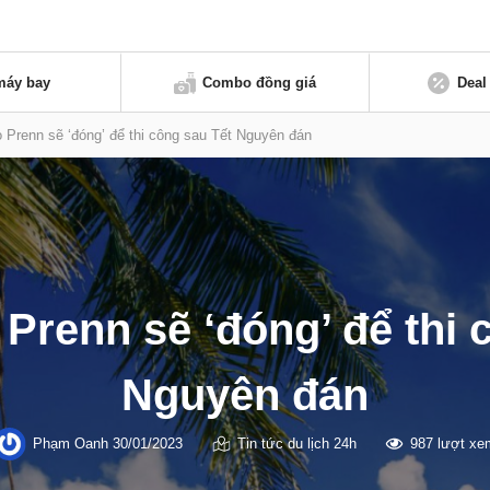
máy bay
Combo đồng giá
Deal
o Prenn sẽ ‘đóng’ để thi công sau Tết Nguyên đán
 Prenn sẽ ‘đóng’ để thi 
Nguyên đán
Phạm Oanh
30/01/2023
Tin tức du lịch 24h
987 lượt xe