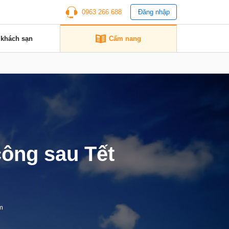
0963 266 688
Đăng nhập
 khách sạn
Cẩm nang
công sau Tết
m