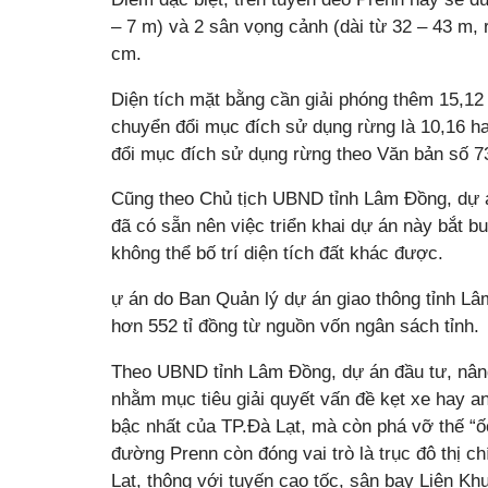
– 7 m) và 2 sân vọng cảnh (dài từ 32 – 43 m, 
cm.
Diện tích mặt bằng cần giải phóng thêm 15,12 
chuyển đổi mục đích sử dụng rừng là 10,16 ha
đổi mục đích sử dụng rừng theo Văn bản số 
Cũng theo Chủ tịch UBND tỉnh Lâm Đồng, dự 
đã có sẵn nên việc triển khai dự án này bắt bu
không thể bố trí diện tích đất khác được.
ự án do Ban Quản lý dự án giao thông tỉnh L
hơn 552 tỉ đồng từ nguồn vốn ngân sách tỉnh.
Theo UBND tỉnh Lâm Đồng, dự án đầu tư, nân
nhằm mục tiêu giải quyết vấn đề kẹt xe hay a
bậc nhất của TP.Đà Lạt, mà còn phá vỡ thế “ố
đường Prenn còn đóng vai trò là trục đô thị c
Lạt, thông với tuyến cao tốc, sân bay Liên Kh