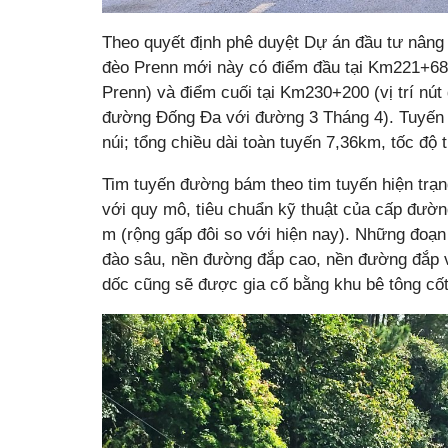
Theo quyết định phê duyệt Dự án đầu tư nân
đèo Prenn mới này có điểm đầu tại Km221+680 
Prenn) và điểm cuối tại Km230+200 (vị trí nút 
đường Đống Đa với đường 3 Tháng 4). Tuyến 
núi; tổng chiều dài toàn tuyến 7,36km, tốc độ 
Tim tuyến đường bám theo tim tuyến hiện trạn
với quy mô, tiêu chuẩn kỹ thuật của cấp đườ
m (rộng gấp đôi so với hiện nay). Những đoạ
đào sâu, nền đường đắp cao, nền đường đắp v
dốc cũng sẽ được gia cố bằng khu bê tông cốt