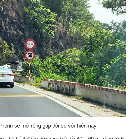
 Prenn sẽ mở rộng gấp đôi so với hiện nay
ợc bố trí 4 điểm dừng xe (dài từ 40 – 69 m, rộng từ 5