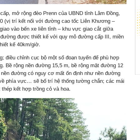
g cấp, mở rộng đèo Prenn của UBND tỉnh Lâm Đồng,
(vị trí kết nối với đường cao tốc Liên Khương –
giao vào bến xe liên tỉnh – khu vực giao cắt giữa
đường được thiết kế với quy mô đường cấp III, miền
thiết kế 40km/giờ.
g; điều chỉnh cục bộ một số đoạn tuyến để phù hợp
ng. Bề rộng nền đường 15,5 m, bề rộng mặt đường 12
n nền đường có nguy cơ mất ổn định như nền đường
ề phía vực… sẽ bố trí hệ thống tường chắn; các mái
 thép kết hợp trồng cỏ và hoa.