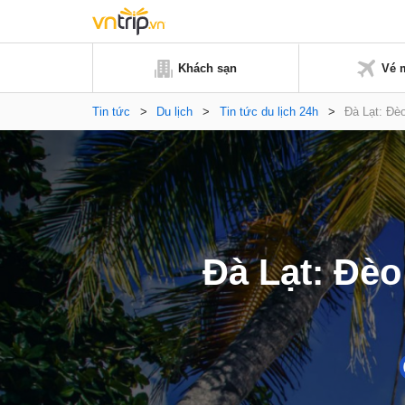
Khách sạn
Vé 
Tin tức
>
Du lịch
>
Tin tức du lịch 24h
>
Đà Lạt: Đè
Đà Lạt: Đèo