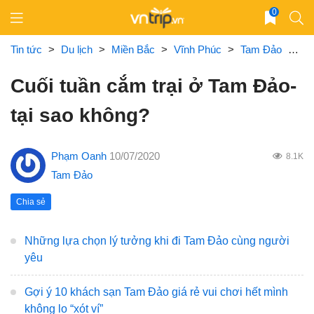
Skip
0
to
content
Tin tức
>
Du lịch
>
Miền Bắc
>
Vĩnh Phúc
>
Tam Đảo
>
Cu
Cuối tuần cắm trại ở Tam Đảo-
tại sao không?
Phạm Oanh
10/07/2020
8.1K
Tam Đảo
Chia sẻ
Những lựa chọn lý tưởng khi đi Tam Đảo cùng người
yêu
Gợi ý 10 khách sạn Tam Đảo giá rẻ vui chơi hết mình
không lo “xót ví”