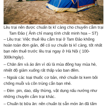
Lều trại nên được chuẩn bị kĩ càng cho chuyến cắm trại
Tam Đảo ( Ảnh chỉ mang tính chất minh họa – ST)
– Lều trại: Việc thuê lều cắm trại ở Tam Đảo không
hoàn toàn đơn giản, để có sự chuẩn bị kĩ càng, tốt nhất
bạn nên thuê trước lều trại ngay ở Hà Nội ( 100-
300k/ngày).
– Chăn ấm và áo ấm vì dù là mùa đông hay mùa hè,
nhiệt độ giảm xuống rất thấp vào ban đêm.
– Ngoài các loại thuốc cơ bản, nhớ chuẩn bị kem bôi
chống muỗi và côn trùng cắn bạn nhé.
– Đèn pin, dao, dây thừng, vật dụng nấu nướng như
những chuyến cắm trại khác.
– Chuẩn bị bữa ăn: nên chuẩn bị sẵn món ăn đã tẩm