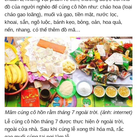
đồ của người nghèo để cúng cô hồn như: cháo hoa (loại
cháo gạo loãng), muối và gạo, tiền mặt, nước lọc,
khoai, sắn, ngô luộc, bánh kẹo, bỏng, oản, hoa quả,
nến, nhang, có thể thêm đồ mã…
Mâm cúng cô hồn rằm tháng 7 ngoài trời. (ảnh: internet)
Lễ cúng cô hồn tháng 7 được thực hiện ở ngoài trời,
ngoài cửa nhà. Sau khi cúng lễ xong thì hóa mã, rắc
gạo muối cúng tại nơi làm lễ.