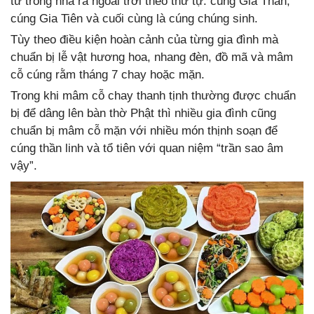
từ trong nhà ra ngoài trời theo thứ tự: cúng Gia Thần,
cúng Gia Tiên và cuối cùng là cúng chúng sinh.
Tùy theo điều kiện hoàn cảnh của từng gia đình mà
chuẩn bị lễ vật hương hoa, nhang đèn, đồ mã và mâm
cỗ cúng rằm tháng 7 chay hoặc mặn.
Trong khi mâm cỗ chay thanh tịnh thường được chuẩn
bị để dâng lên bàn thờ Phật thì nhiều gia đình cũng
chuẩn bị mâm cỗ mặn với nhiều món thịnh soạn để
cúng thần linh và tổ tiên với quan niệm “trần sao âm
vậy”.