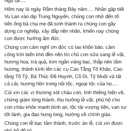
Ngụ tại….
Hôm nay là ngày Rằm tháng Bảy năm…. Nhân gặp tiết
Vu Lan vào dịp Trung Nguyên, chúng con nhớ đến tổ
tiên ông bà cha mẹ đã sinh thành ra chúng con gây
dựng cơ nghiệp, xây đắp nền nhân, khiến nay chúng
con được hưởng âm đức.
Chúng con cảm nghĩ ơn đức cù lao khôn báo, cảm
công trời biển khó đền nên tín chủ con sửa sang lễ vật,
hương hoa, trà quả, kim ngân vàng bạc, thắp nén tâm
hương, thành kính lên các cụ Cao Tằng Tổ Khảo, Cao
tằng Tổ Tỷ, Bá Thúc Đệ Huynh, Cô Di, Tỷ Muội và tất
cả các hương hồn trong nội tộc, ngoại tộc của họ….
Cúi xin các vị thương xót cháu con, linh thiêng hiện về,
chứng giám lòng thành, thụ hưởng lễ vật, phù hộ cho
con cháu khỏe mạnh bình an, lộc tài vượng tiến, vạn sự
tốt lành, gia đạo hưng long, hướng về chính giáo.
Chúng con lễ bạc tâm thành, trước án lễ, cúi xin được
phù hộ độ trì.