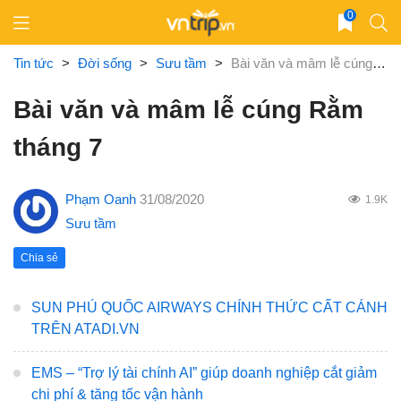
Skip
0
to
content
Tin tức
>
Đời sống
>
Sưu tầm
>
Bài văn và mâm lễ cúng Rằm tháng 7
Bài văn và mâm lễ cúng Rằm
tháng 7
Phạm Oanh
31/08/2020
1.9K
Sưu tầm
Chia sẻ
SUN PHÚ QUỐC AIRWAYS CHÍNH THỨC CẤT CÁNH
TRÊN ATADI.VN
EMS – “Trợ lý tài chính AI” giúp doanh nghiệp cắt giảm
chi phí & tăng tốc vận hành