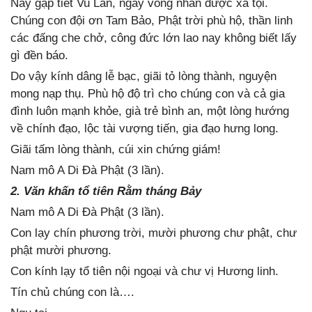
Nay gặp tiết Vu Lan, ngày vong nhân được xá tội.
Chúng con đội ơn Tam Bảo, Phật trời phù hộ, thần linh
các đấng che chở, công đức lớn lao nay không biết lấy
gì đền báo.
Do vậy kính dâng lễ bạc, giãi tỏ lòng thành, nguyện
mong nạp thụ. Phù hộ độ trì cho chúng con và cả gia
đình luôn mạnh khỏe, già trẻ bình an, một lòng hướng
về chính đạo, lộc tài vượng tiến, gia đạo hưng long.
Giãi tấm lòng thành, cúi xin chứng giám!
Nam mô A Di Đà Phật (3 lần).
2. Văn khấn tổ tiên Rằm tháng Bảy
Nam mô A Di Đà Phật (3 lần).
Con lạy chín phương trời, mười phương chư phật, chư
phật mười phương.
Con kính lạy tổ tiên nội ngoại và chư vị Hương linh.
Tín chủ chúng con là….