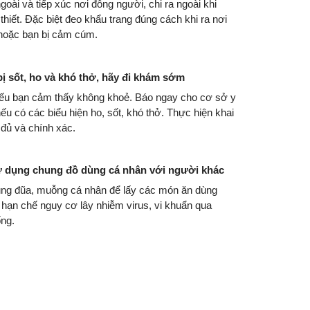
goài và tiếp xúc nơi đông người, chi ra ngoài khi
thiết. Đặc biệt đeo khẩu trang đúng cách khi ra nơi
hoặc bạn bị cảm cúm.
bị sốt, ho và khó thở, hãy đi khám sớm
ếu bạn cảm thấy không khoẻ. Báo ngay cho cơ sở y
nếu có các biểu hiện ho, sốt, khó thở. Thực hiện khai
 đủ và chính xác.
ử dụng chung đồ dùng cá nhân với người khác
ng đũa, muỗng cá nhân để lấy các món ăn dùng
hạn chế nguy cơ lây nhiễm virus, vi khuẩn qua
ng.