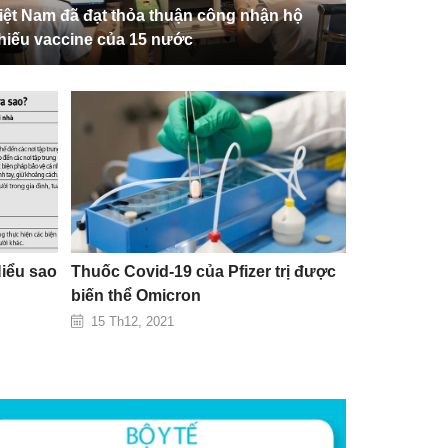
iệt Nam đã đạt thỏa thuận công nhận hộ
hiếu vaccine của 15 nước
Hiểu sao
Thuốc Covid-19 của Pfizer trị được
biến thể Omicron
15 Th12, 2021