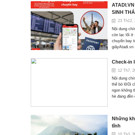
ATADI.VN
SINH THÁ
23 Th12, 
Nội dung chí
còn lạc lối 
chuyến bay tr
giâyAtadi.vn
Check-in 
12 Th7, 2
Nội dung chí
thể bỏ lỡDi c
ngon không t
hè đang đền 
Những khu
tĩnh
10 Th3, 2