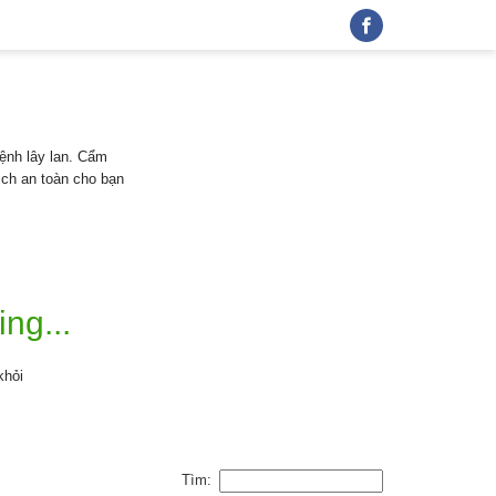
9
bệnh lây lan. Cẩm
ch an toàn cho bạn
ing...
khỏi
Tìm: