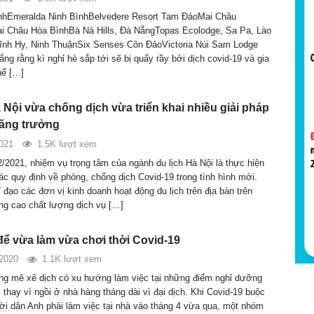
ínhEmeralda Ninh BìnhBelvedere Resort Tam ĐảoMai Châu
i Châu Hòa BìnhBà Nà Hills, Đà NẵngTopas Ecolodge, Sa Pa, Lào
ĩnh Hy, Ninh ThuậnSix Senses Côn ĐảoVictoria Núi Sam Lodge
ắng rằng kì nghỉ hè sắp tới sẽ bị quấy rầy bởi dịch covid-19 và gia
hể […]
 Nội vừa chống dịch vừa triển khai nhiều giải pháp
tăng trưởng
021
1.5K lượt xem
2/2021, nhiệm vụ trọng tâm của ngành du lịch Hà Nội là thực hiện
ác quy định về phòng, chống dịch Covid-19 trong tình hình mới.
 đạo các đơn vị kinh doanh hoạt động du lịch trên địa bàn trên
ng cao chất lượng dịch vụ […]
 để vừa làm vừa chơi thời Covid-19
2020
1.1K lượt xem
ng mê xê dịch có xu hướng làm việc tại những điểm nghỉ dưỡng
 thay vì ngồi ở nhà hàng tháng dài vì đại dịch. Khi Covid-19 buộc
i dân Anh phải làm việc tại nhà vào tháng 4 vừa qua, một nhóm