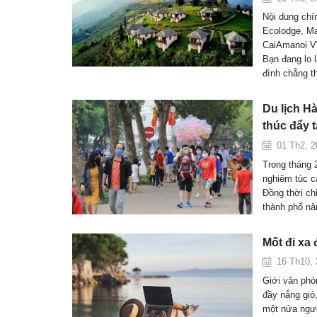
Nội dung ch
Ecolodge, Ma
CaiAmanoi V
Bạn đang lo l
đình chẳng t
Du lịch Hà
thúc đẩy 
01 Th2, 2
Trong tháng 
nghiêm túc c
Đồng thời chỉ
thành phố nâ
Mốt đi xa
16 Th10, 
Giới văn phò
đầy nắng gió,
một nửa ngườ