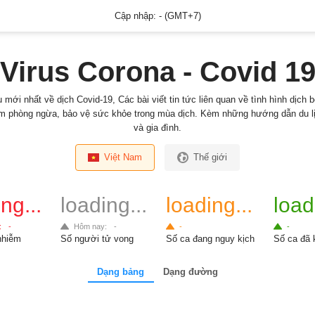
Cập nhập:
-
(GMT+7)
Virus Corona - Covid 1
 mới nhất về dịch Covid-19, Các bài viết tin tức liên quan về tình hình dịch 
ệm phòng ngừa, bảo vệ sức khỏe trong mùa dịch. Kèm những hướng dẫn du lị
và gia đình.
Việt Nam
Thế giới
ng...
loading...
loading...
load
:
-
Hôm nay:
-
-
-
nhiễm
Số người tử vong
Số ca đang nguy kịch
Số ca đã 
Dạng bảng
Dạng đường