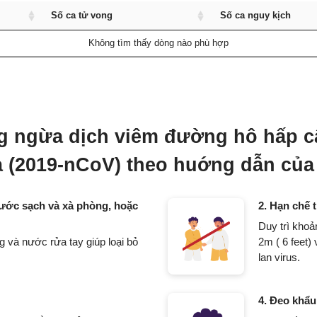
Số ca tử vong
Số ca nguy kịch
Không tìm thấy dòng nào phù hợp
 ngừa dịch viêm đường hô hấp c
 (2019-nCoV) theo huớng dẫn của 
ước sạch và xà phòng, hoặc
2. Hạn chế t
Duy trì khoả
 và nước rửa tay giúp loại bỏ
2m ( 6 feet) 
lan virus.
4. Đeo khẩu