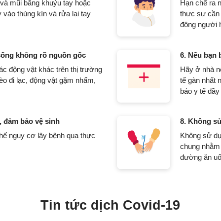
 và mũi bằng khuỷu tay hoặc
Hạn chế ra n
 vào thùng kín và rửa lại tay
thực sự cần 
đông người 
 sống không rõ nguồn gốc
6. Nếu bạn 
các động vật khác trên thị trường
Hãy ở nhà n
èo đi lạc, động vật gặm nhấm,
tế gàn nhất 
báo y tế đầy
, đảm bảo vệ sinh
8. Không s
chế nguy cơ lây bệnh qua thực
Không sử dụ
chung nhằm 
đường ăn uố
Tin tức dịch Covid-19