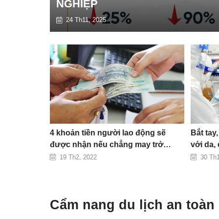
NGHIỆP
24 Th11, 2025
4 khoản tiền người lao động sẽ
Bắt tay
được nhận nếu chẳng may trở
với da,
thành F0
19 Th2, 2022
30 Th
Cẩm nang du lịch an toàn