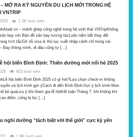
 – MỞ RA KỶ NGUYÊN DU LỊCH MỚI TRONG HỆ
I VNTRIP
2025
1.3K lượt xem
nhAtadi.vn – mảnh ghép công nghệ trong hệ sinh thái VNTripKhông
ở sân bay với Bản đồ sân bay tương tácLuôn nắm bắt thay đổi
ong tích tắcGỡ rối visa & thủ tục xuất nhập cảnh chỉ trong vài
 – Bay thông minh, đi đâu cũng tự […]
lễ hội biển Bình Định: Thiên đường mới nổi hè 2025
025
923 lượt xem
nhLễ hội biển Bình Định 2025 có gì hot?Lựa chọn check-in không
huyển và lịch trình gợi ýCách đi đến Bình Định:Gợi ý lịch trình:Món
hể bỏ quaLưu ý khi tham gia lễ hộiKết luận Tháng 7, khi không khí
cao điểm, cũng là lúc […]
 nghỉ dưỡng “tách biệt với thế giới” cực kỳ yên
021
1.9K lượt xem