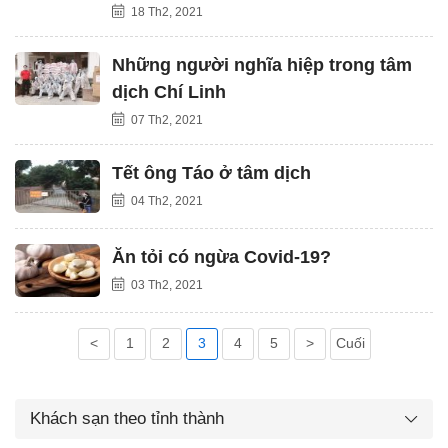
18 Th2, 2021
Những người nghĩa hiệp trong tâm
dịch Chí Linh
07 Th2, 2021
Tết ông Táo ở tâm dịch
04 Th2, 2021
Ăn tỏi có ngừa Covid-19?
03 Th2, 2021
<
1
2
3
4
5
>
Cuối
Khách sạn theo tỉnh thành