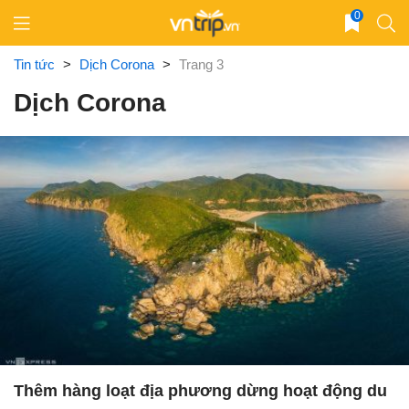
Skip
0
to
content
Tin tức
>
Dịch Corona
>
Trang 3
Dịch Corona
Thêm hàng loạt địa phương dừng hoạt động du