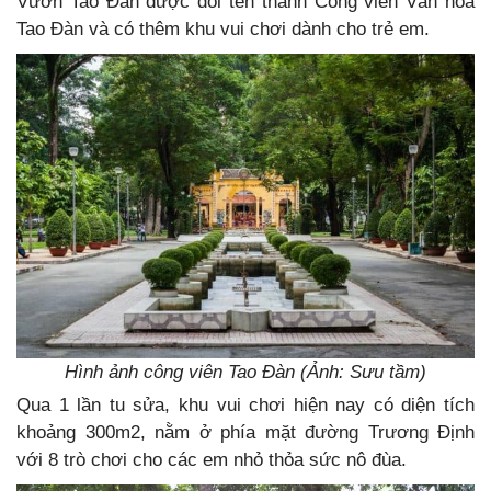
Vườn Tao Đàn được đổi tên thành Công viên Văn hóa
Tao Đàn và có thêm khu vui chơi dành cho trẻ em.
Hình ảnh công viên Tao Đàn (Ảnh: Sưu tầm)
Qua 1 lần tu sửa, khu vui chơi hiện nay có diện tích
khoảng 300m2, nằm ở phía mặt đường Trương Định
với 8 trò chơi cho các em nhỏ thỏa sức nô đùa.