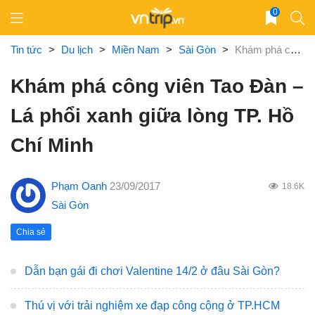
Skip
0
to
content
Tin tức
>
Du lịch
>
Miền Nam
>
Sài Gòn
>
Khám phá công viên Tao Đàn – Lá phổi xanh giữa lòng TP. Hồ Chí Minh
Khám phá công viên Tao Đàn –
Lá phổi xanh giữa lòng TP. Hồ
Chí Minh
Phạm Oanh
23/09/2017
18.6K
Sài Gòn
Chia sẻ
Dẫn bạn gái đi chơi Valentine 14/2 ở đâu Sài Gòn?
Thú vị với trải nghiệm xe đạp công cộng ở TP.HCM