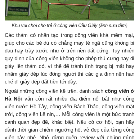
Khu vui chơi cho trẻ ở công viên Cầu Giấy (ảnh sưu tầm)
Các thảm cỏ nhân tạo trong công viên khá mềm mại,
giúp cho các bé dù có chẳng may té ngã cũng không bị
đau hay trầy xước như ở trên nền đất cứng. Tuy nhiên
quy định của công viên không cho phép thú cưng hay đi
giày lên thảm cỏ, vì thế để tránh tình trạng bị mất hay
nhầm giày dép lúc đông người thì các gia đình nên hạn
chế đi giày dép đắt tiền tới đây.
Ngoài những công viên kể trên, danh sách
công viên ở
Hà Nội
vẫn còn rất nhiều địa điểm nổi bật như công
viên nước Hồ Tây, công viên Bách Thảo, công viên mặt
trời, công viên Lê nin,… Mỗi công viên là một bức tranh
cảnh quan đẹp đẽ, khác biệt. Nếu có cơ hội, bạn hãy
dành thời gian chiêm ngưỡng hết vẻ đẹp của từng công
viên này nhé. Nhớ đừng quên review với chúng mình