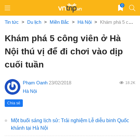
Skip
0
to
content
Tin tức
>
Du lịch
>
Miền Bắc
>
Hà Nội
>
Khám phá 5 công viên ở Hà Nội thú vị để đi chơi vào dịp cuối tuần
Khám phá 5 công viên ở Hà
Nội thú vị để đi chơi vào dịp
cuối tuần
Phạm Oanh
23/02/2018
18.2K
Hà Nội
Chia sẻ
Một buổi sáng lịch sử: Trải nghiệm Lễ diễu binh Quốc
khánh tại Hà Nội