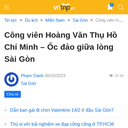
Skip
0
to
content
Tin tức
>
Du lịch
>
Miền Nam
>
Sài Gòn
>
Công viên Hoàng Văn Thụ Hồ Chí Minh – Ốc đảo giữa lòng Sài Gòn
Công viên Hoàng Văn Thụ Hồ
Chí Minh – Ốc đảo giữa lòng
Sài Gòn
Phạm Oanh
30/10/2019
16.1K
Sài Gòn
Chia sẻ
Dẫn bạn gái đi chơi Valentine 14/2 ở đâu Sài Gòn?
Thú vị với trải nghiệm xe đạp công cộng ở TP.HCM