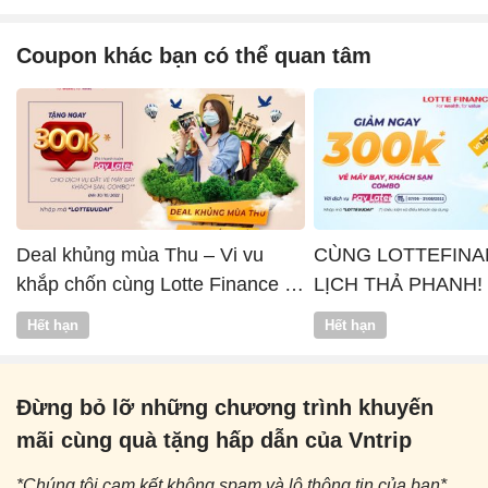
Coupon khác bạn có thể quan tâm
Deal khủng mùa Thu – Vi vu
CÙNG LOTTEFINA
khắp chốn cùng Lotte Finance x
LỊCH THẢ PHANH!
Vntrip
Hết hạn
Hết hạn
Đừng bỏ lỡ những chương trình khuyến
mãi cùng quà tặng hấp dẫn của Vntrip
*Chúng tôi cam kết không spam và lộ thông tin của bạn*