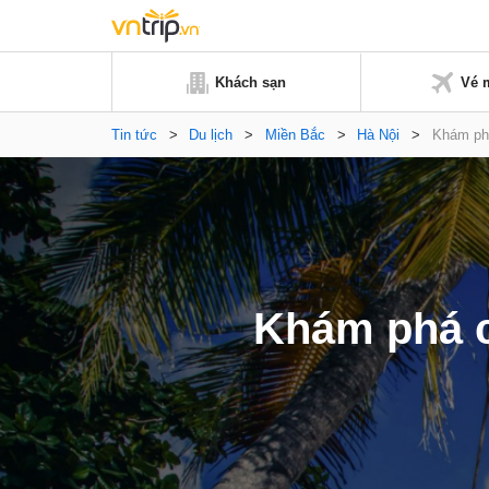
Khách sạn
Vé 
Tin tức
>
Du lịch
>
Miền Bắc
>
Hà Nội
>
Khám phá
Khám phá c