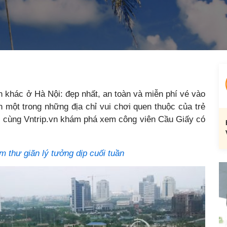
n khác ở Hà Nội: đẹp nhất, an toàn và miễn phí vé vào
 một trong những địa chỉ vui chơi quen thuộc của trẻ
y cùng Vntrip.vn khám phá xem công viên Cầu Giấy có
m thư giãn lý tưởng dịp cuối tuần