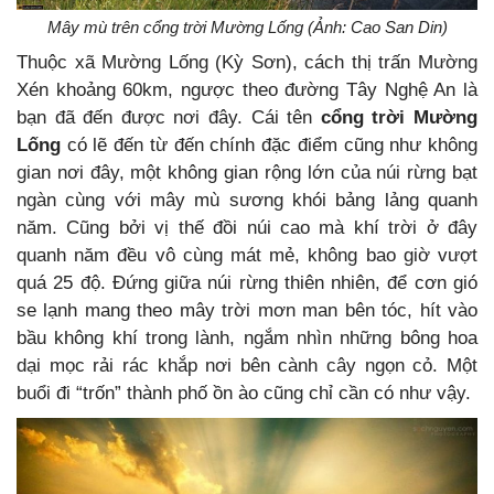
Mây mù trên cổng trời Mường Lống (Ảnh: Cao San Din)
Thuộc xã Mường Lống (Kỳ Sơn), cách thị trấn Mường
Xén khoảng 60km, ngược theo đường Tây Nghệ An là
bạn đã đến được nơi đây. Cái tên
cổng trời Mường
Lống
có lẽ đến từ đến chính đặc điểm cũng như không
gian nơi đây, một không gian rộng lớn của núi rừng bạt
ngàn cùng với mây mù sương khói bảng lảng quanh
năm. Cũng bởi vị thế đồi núi cao mà khí trời ở đây
quanh năm đều vô cùng mát mẻ, không bao giờ vượt
quá 25 độ. Đứng giữa núi rừng thiên nhiên, để cơn gió
se lạnh mang theo mây trời mơn man bên tóc, hít vào
bầu không khí trong lành, ngắm nhìn những bông hoa
dại mọc rải rác khắp nơi bên cành cây ngọn cỏ. Một
buổi đi “trốn” thành phố ồn ào cũng chỉ cần có như vậy.