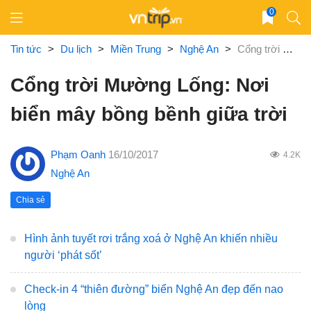
Skip
0
to
content
Tin tức
>
Du lịch
>
Miền Trung
>
Nghệ An
>
Cổng trời Mường Lống: Nơi biển mây bồng bềnh giữa trời
Cổng trời Mường Lống: Nơi
biển mây bồng bềnh giữa trời
Phạm Oanh
16/10/2017
4.2K
Nghệ An
Chia sẻ
Hình ảnh tuyết rơi trắng xoá ở Nghệ An khiến nhiều
người ‘phát sốt’
Check-in 4 “thiên đường” biển Nghệ An đẹp đến nao
lòng