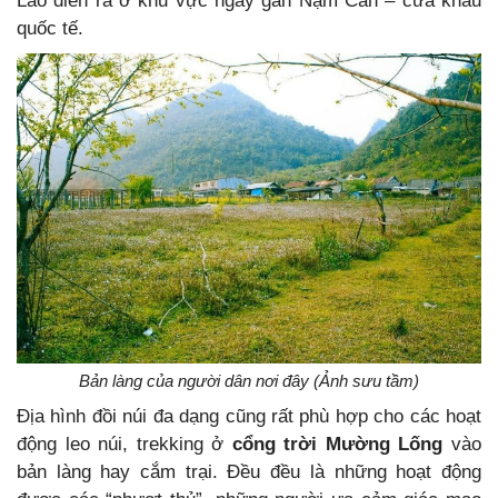
Lào diễn ra ở khu vực ngay gần Nậm Cắn – cửa khẩu
quốc tế.
Bản làng của người dân nơi đây (Ảnh sưu tầm)
Địa hình đồi núi đa dạng cũng rất phù hợp cho các hoạt
động leo núi, trekking ở
cổng trời Mường Lống
vào
bản làng hay cắm trại. Đều đều là những hoạt động