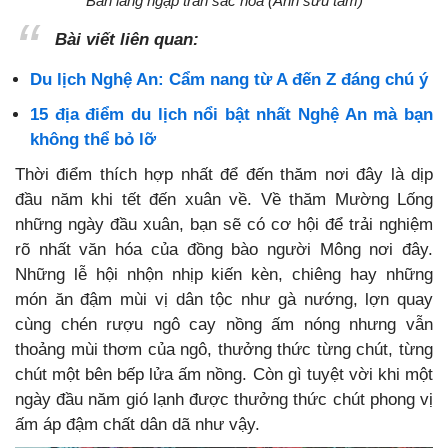
Bản làng ngập tràn sắc hoa (Ảnh sưu tầm)
Bài viết liên quan:
Du lịch Nghệ An: Cẩm nang từ A đến Z đáng chú ý
15 địa điểm du lịch nổi bật nhất Nghệ An mà bạn
không thể bỏ lỡ
Thời điểm thích hợp nhất để đến thăm nơi đây là dịp
đầu năm khi tết đến xuân về. Về thăm Mường Lống
những ngày đầu xuân, bạn sẽ có cơ hội để trải nghiệm
rõ nhất văn hóa của đồng bào người Mông nơi đây.
Những lễ hội nhộn nhịp kiến kèn, chiêng hay những
món ăn đậm mùi vị dân tộc như gà nướng, lợn quay
cùng chén rượu ngô cay nồng ấm nóng nhưng vẫn
thoảng mùi thơm của ngô, thưởng thức từng chút, từng
chút một bên bếp lửa ấm nồng. Còn gì tuyệt vời khi một
ngày đầu năm gió lạnh được thưởng thức chút phong vị
ấm áp đậm chất dân dã như vậy.