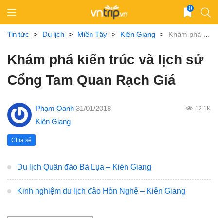
Skip
0
to
content
Tin tức
>
Du lịch
>
Miền Tây
>
Kiên Giang
>
Khám phá kiến trúc và lịch sử Cổng Tam Quan Rạch Giá
Khám phá kiến trúc và lịch sử
Cổng Tam Quan Rạch Giá
Phạm Oanh
31/01/2018
12.1K
Kiên Giang
Chia sẻ
Du lịch Quần đảo Bà Lụa – Kiên Giang
Kinh nghiệm du lịch đảo Hòn Nghệ – Kiên Giang