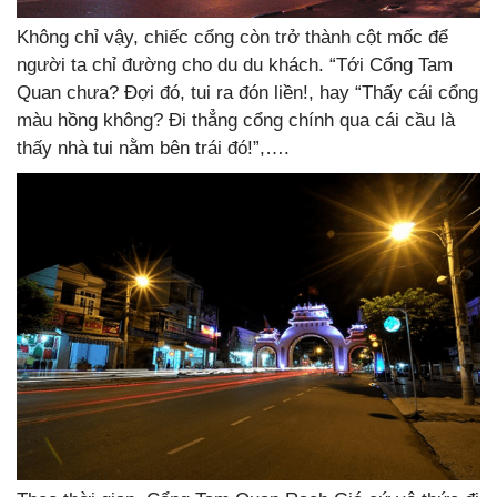
Không chỉ vậy, chiếc cổng còn trở thành cột mốc để
người ta chỉ đường cho du du khách. “Tới Cổng Tam
Quan chưa? Đợi đó, tui ra đón liền!, hay “Thấy cái cổng
màu hồng không? Đi thẳng cổng chính qua cái cầu là
thấy nhà tui nằm bên trái đó!”,….