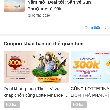
Năm mới Deal tới: Săn vé Sun
PhuQuoc từ 99k
05 Th1, 2026
Xem thêm
Coupon khác bạn có thể quan tâm
Deal khủng mùa Thu – Vi vu
CÙNG LOTTEFINA
khắp chốn cùng Lotte Finance x
LỊCH THẢ PHANH!
Vntrip
Hết hạn
Hết hạn