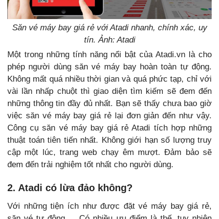
Săn vé máy bay giá rẻ với Atadi nhanh, chính xác, uy
tín. Ảnh: Atadi
Một trong những tính năng nổi bật của Atadi.vn là cho
phép người dùng săn vé máy bay hoàn toàn tự động.
Không mất quá nhiều thời gian và quá phức tạp, chỉ với
vài lần nhấp chuột thì giao diện tìm kiếm sẽ đem đến
những thông tin đầy đủ nhất. Bạn sẽ thấy chưa bao giờ
việc săn vé máy bay giá rẻ lại đơn giản đến như vậy.
Công cụ săn vé máy bay giá rẻ Atadi tích hợp những
thuật toán tiên tiến nhất. Không giới hạn số lượng truy
cập một lúc, trang web chạy êm mượt. Đảm bảo sẽ
đem đến trải nghiệm tốt nhất cho người dùng.
2. Atadi có lừa đảo không?
Với những tiện ích như được đặt vé máy bay giá rẻ,
săn vé tự động,… Có nhiều ưu điểm là thế, tuy nhiên