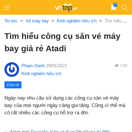
Skip
0
to
content
Tin tức
>
Vé máy bay
>
Kinh nghiệm hữu ích
>
Tìm hiểu công cụ săn vé máy bay giá rẻ Atadi
Tìm hiểu công cụ săn vé máy
bay giá rẻ Atadi
Phạm Oanh
29/01/2021
2.3K
Kinh nghiệm hữu ích
Chia sẻ
Ngày nay nhu cầu sử dụng các công cụ săn vé máy
bay của mọi người ngày càng gia tăng. Cũng vì thế mà
có rất nhiều các công cụ hỗ trợ ra đời.