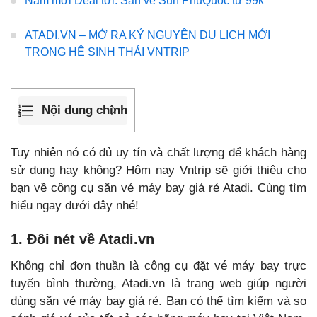
Năm mới Deal tới: Săn vé Sun PhuQuoc từ 99k
ATADI.VN – MỞ RA KỶ NGUYÊN DU LỊCH MỚI
TRONG HỆ SINH THÁI VNTRIP
Nội dung chính
Tuy nhiên nó có đủ uy tín và chất lượng để khách hàng
sử dụng hay không? Hôm nay Vntrip sẽ giới thiệu cho
bạn về công cụ săn vé máy bay giá rẻ Atadi. Cùng tìm
hiểu ngay dưới đây nhé!
1. Đôi nét về Atadi.vn
Không chỉ đơn thuần là công cụ đặt vé máy bay trực
tuyến bình thường, Atadi.vn là trang web giúp người
dùng săn vé máy bay giá rẻ. Bạn có thể tìm kiếm và so