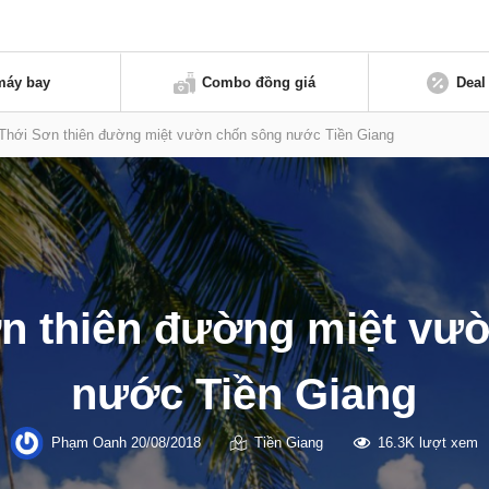
máy bay
Combo đồng giá
Deal
Thới Sơn thiên đường miệt vườn chốn sông nước Tiền Giang
n thiên đường miệt vư
nước Tiền Giang
Phạm Oanh
20/08/2018
Tiền Giang
16.3K lượt xem