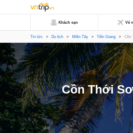
Khách sạn
Vé 
Tin tức
>
Du lịch
>
Miền Tây
>
Tiền Giang
>
Cồn 
Cồn Thới Sơ