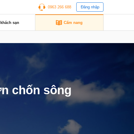
0963 266 688
Đăng nhập
 khách sạn
Cẩm nang
ờn chốn sông