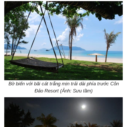
Bờ biển với bãi cát trắng mịn trải dài phía trước Côn
Đảo Resort (Ảnh: Sưu tầm)