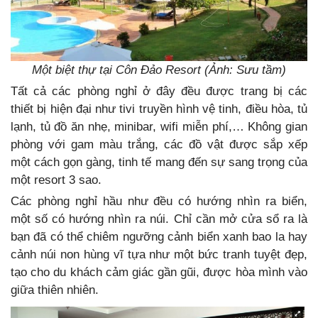
Một biệt thự tại Côn Đảo Resort (Ảnh: Sưu tầm)
Tất cả các phòng nghỉ ở đây đều được trang bị các
thiết bị hiện đại như tivi truyền hình vệ tinh, điều hòa, tủ
lạnh, tủ đồ ăn nhẹ, minibar, wifi miễn phí,… Không gian
phòng với gam màu trắng, các đồ vật được sắp xếp
một cách gọn gàng, tinh tế mang đến sự sang trọng của
một resort 3 sao.
Các phòng nghỉ hầu như đều có hướng nhìn ra biển,
một số có hướng nhìn ra núi. Chỉ cần mở cửa sổ ra là
bạn đã có thể chiêm ngưỡng cảnh biển xanh bao la hay
cảnh núi non hùng vĩ tựa như một bức tranh tuyệt đẹp,
tạo cho du khách cảm giác gần gũi, được hòa mình vào
giữa thiên nhiên.