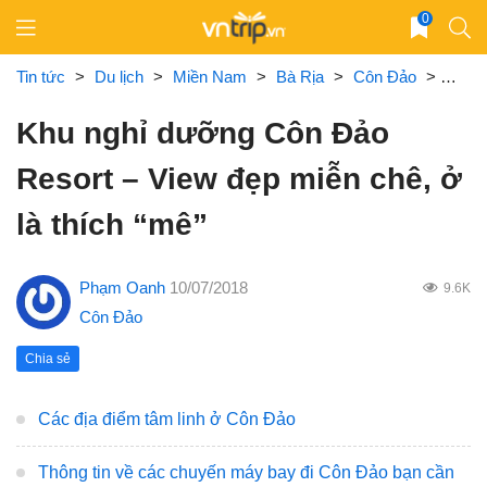
Skip
0
to
content
Tin tức
>
Du lịch
>
Miền Nam
>
Bà Rịa
>
Côn Đảo
>
Khu n
Khu nghỉ dưỡng Côn Đảo
Resort – View đẹp miễn chê, ở
là thích “mê”
Phạm Oanh
10/07/2018
9.6K
Côn Đảo
Chia sẻ
Các địa điểm tâm linh ở Côn Đảo
Thông tin về các chuyến máy bay đi Côn Đảo bạn cần