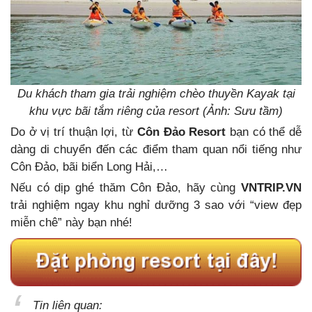
Du khách tham gia trải nghiệm chèo thuyền Kayak tại
khu vực bãi tắm riêng của resort (Ảnh: Sưu tầm)
Do ở vị trí thuận lợi, từ
Côn Đảo Resort
bạn có thể dễ
dàng di chuyển đến các điểm tham quan nổi tiếng như
Côn Đảo, bãi biển Long Hải,…
Nếu có dịp ghé thăm Côn Đảo, hãy cùng
VNTRIP.VN
trải nghiệm ngay khu nghỉ dưỡng 3 sao với “view đẹp
miễn chê” này bạn nhé!
Tin liên quan: