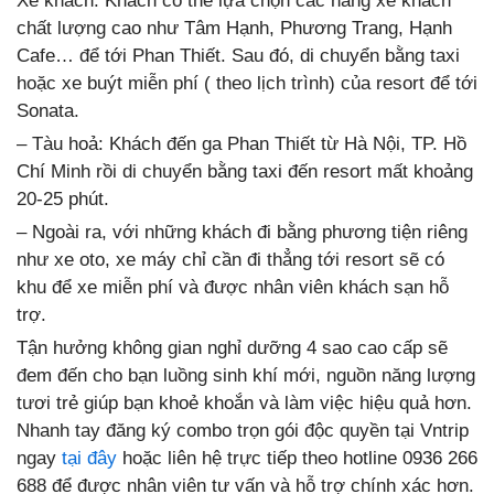
Xe khách: Khách có thể lựa chọn các hãng xe khách
chất lượng cao như Tâm Hạnh, Phương Trang, Hạnh
Cafe… để tới Phan Thiết. Sau đó, di chuyển bằng taxi
hoặc xe buýt miễn phí ( theo lịch trình) của resort để tới
Sonata.
– Tàu hoả: Khách đến ga Phan Thiết từ Hà Nội, TP. Hồ
Chí Minh rồi di chuyển bằng taxi đến resort mất khoảng
20-25 phút.
– Ngoài ra, với những khách đi bằng phương tiện riêng
như xe oto, xe máy chỉ cần đi thẳng tới resort sẽ có
khu để xe miễn phí và được nhân viên khách sạn hỗ
trợ.
Tận hưởng không gian nghỉ dưỡng 4 sao cao cấp sẽ
đem đến cho bạn luồng sinh khí mới, nguồn năng lượng
tươi trẻ giúp bạn khoẻ khoắn và làm việc hiệu quả hơn.
Nhanh tay đăng ký combo trọn gói độc quyền tại Vntrip
ngay
tại đây
hoặc liên hệ trực tiếp theo hotline 0936 266
688 để được nhân viên tư vấn và hỗ trợ chính xác hơn.