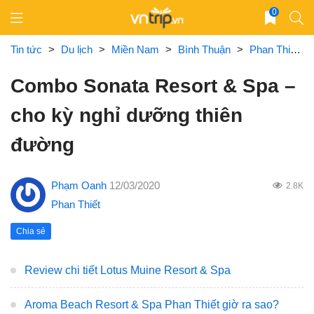
Skip
0
to
content
Tin tức
>
Du lịch
>
Miền Nam
>
Bình Thuận
>
Phan Thiết
>
Combo Sonata Resort & Spa –
cho kỳ nghỉ dưỡng thiên
đường
Phạm Oanh
12/03/2020
2.8K
Phan Thiết
Chia sẻ
Review chi tiết Lotus Muine Resort & Spa
Aroma Beach Resort & Spa Phan Thiết giờ ra sao?