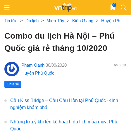
Skip
0
to
content
Tin tức
>
Du lịch
>
Miền Tây
>
Kiên Giang
>
Huyện Phú Quốc
Combo du lịch Hà Nội – Phú
Quốc giá rẻ tháng 10/2020
Phạm Oanh
30/09/2020
2.2K
Huyện Phú Quốc
Chia sẻ
Cầu Kiss Bridge – Cầu Cầu Hôn tại Phú Quốc -Kinh
nghiệm khám phá
Những lưu ý khi lên kế hoạch du lịch mùa mưa Phú
Quốc