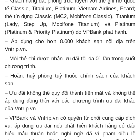
– Khách hàng đặt phòng trực tuyến với thẻ ghi nợ quốc
tế Classic, Titanium, Platinum, Vietnam Airlines, Ecard;
thẻ tín dụng Classic (MC2, Mobifone Classic), Titanium
(Lady, Step Up, Mobifone Titanium) và Platinum
(Platinum & Priority Platinum) do VPBank phát hành.
– Áp dụng cho hơn 8.000 khách sạn nội địa trên
Vntrip.vn.
– Mỗi thẻ chỉ được nhận ưu đãi tối đa 01 lần trong suốt
chương trình.
– Hoàn, huỷ phòng tuỳ thuộc chính sách của khách
sạn.
– Ưu đãi không thể quy đổi thành tiền mặt và không thể
áp dụng đồng thời với các chương trình ưu đãi khác
của Vntrip.vn.
– VPBank và Vntrip.vn có quyền từ chối cung cấp dịch
vụ, áp dụng ưu đãi nếu phát hiện khách hàng có dấu
hiệu mâu thuẫn hoặc nghi ngờ đã vi phạm điều lệ