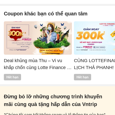
Coupon khác bạn có thể quan tâm
Deal khủng mùa Thu – Vi vu
CÙNG LOTTEFINA
khắp chốn cùng Lotte Finance x
LỊCH THẢ PHANH!
Vntrip
Hết hạn
Hết hạn
Đừng bỏ lỡ những chương trình khuyến
mãi cùng quà tặng hấp dẫn của Vntrip
*Chúng tôi cam kết không spam và lộ thông tin của bạn*