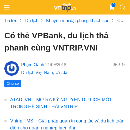
Skip
0
to
content
Tin tức
>
Du lịch
>
Khuyến mãi đặt phòng khách sạn
>
Có thẻ VPBank, du lịch thả phanh cùng VNTRIP.VN!
Có thẻ VPBank, du lịch thả
phanh cùng VNTRIP.VN!
Phạm Oanh
21/09/2018
3.4K
Du lịch Việt Nam
,
Ưu đãi
Chia sẻ
ATADI.VN – MỞ RA KỶ NGUYÊN DU LỊCH MỚI
TRONG HỆ SINH THÁI VNTRIP
Vntrip TMS – Giải pháp quản trị công tác và du lịch toàn
diện cho doanh nghiệp hiện đại