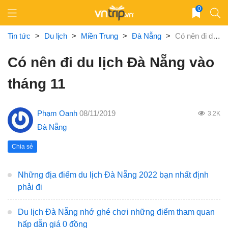
Skip
0
to
content
Tin tức
>
Du lịch
>
Miền Trung
>
Đà Nẵng
>
Có nên đi du lịch Đà Nẵng vào tháng 11
Có nên đi du lịch Đà Nẵng vào
tháng 11
Phạm Oanh
08/11/2019
3.2K
Đà Nẵng
Chia sẻ
Những địa điểm du lịch Đà Nẵng 2022 bạn nhất định
phải đi
Du lịch Đà Nẵng nhớ ghé chơi những điểm tham quan
hấp dẫn giá 0 đồng