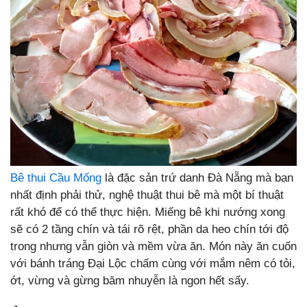
Bê thui Cầu Mống
là đặc sản trứ danh Đà Nẵng mà bạn
nhất định phải thử, nghệ thuật thui bê mà một bí thuật
rất khó để có thể thực hiện. Miếng bê khi nướng xong
sẽ có 2 tầng chín và tái rõ rệt, phần da heo chín tới độ
trong nhưng vẫn giòn và mềm vừa ăn. Món này ăn cuốn
với bánh tráng Đại Lộc chấm cùng với mắm nêm có tỏi,
ớt, vừng và gừng băm nhuyễn là ngon hết sẩy.