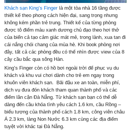
Khách sạn King’s Finger
là một tòa nhà 16 tầng được
thiết kế theo phong cách hiện đại, sang trọng nhưng
không kém phần trẻ trung. Thiết kế của từng phòng
được tô điểm màu xanh dương chủ đạo theo hơi thở
của biển cả tạo cảm giác mát mẻ, trong lành, xua tan đi
cái nắng chói chang của mùa hè. Khi book phòng nơi
đây, tất cả các phòng đều có thể nhìn được view của 8
cây cầu bắc qua sông Hàn.
King’s Finger còn có hồ bơi ngoài trời để phục vụ du
khách và khu vui chơi dành cho trẻ em ngay trong
khuôn viên khách sạn. Bãi đậu xe an toàn, miễn phí,
dịch vụ đưa đón khách tham quan thành phố và các
điểm lân cận Đà Nẵng. Từ khách sạn bạn có thể dễ
dàng đến cầu khóa tình yêu cách 1.6 km, cầu Rồng –
biểu tượng của thành phố cách 1.8 km, công viên châu
Á 2.3 km, làng Non Nước 6.3 km cùng các địa điểm
tuyệt vời khác tại Đà Nẵng.