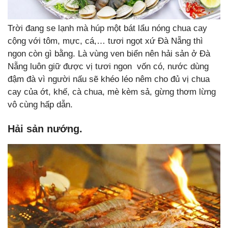
Trời đang se lạnh mà húp một bát lẩu nóng chua cay
cộng với tôm, mực, cá,… tươi ngọt xứ Đà Nẵng thì
ngon còn gì bằng. Là vùng ven biển nên hải sản ở Đà
Nẵng luôn giữ được vị tươi ngon vốn có, nước dùng
đậm đà vì người nấu sẽ khéo léo nêm cho đủ vị chua
cay của ớt, khế, cà chua, mè kèm sả, gừng thơm lừng
vô cùng hấp dẫn.
Hải sản nướng.