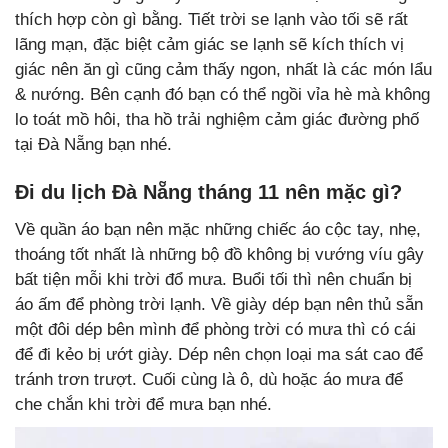
thích hợp còn gì bằng. Tiết trời se lạnh vào tối sẽ rất
lãng mạn, đặc biệt cảm giác se lạnh sẽ kích thích vị
giác nên ăn gì cũng cảm thấy ngon, nhất là các món lẩu
& nướng. Bên cạnh đó bạn có thể ngồi vỉa hè mà không
lo toát mồ hôi, tha hồ trải nghiệm cảm giác đường phố
tại Đà Nẵng bạn nhé.
Đi du lịch Đà Nẵng tháng 11 nên mặc gì?
Về quần áo bạn nên mặc những chiếc áo cộc tay, nhẹ,
thoáng tốt nhất là những bộ đồ không bị vướng víu gây
bất tiện mỗi khi trời đổ mưa. Buổi tối thì nên chuẩn bị
áo ấm để phòng trời lạnh. Về giày dép bạn nên thủ sẵn
một đôi dép bên mình để phòng trời có mưa thì có cái
để đi kẻo bị ướt giày. Dép nên chọn loại ma sát cao để
tránh trơn trượt. Cuối cùng là ô, dù hoặc áo mưa để
che chắn khi trời để mưa bạn nhé.