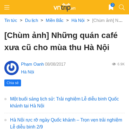
Skip
0
to
content
Tin tức
>
Du lịch
>
Miền Bắc
>
Hà Nội
>
[Chùm ảnh] Những quán café xưa cũ cho mùa thu Hà Nội
[Chùm ảnh] Những quán café
xưa cũ cho mùa thu Hà Nội
Phạm Oanh
08/08/2017
6.9K
Hà Nội
Chia sẻ
Một buổi sáng lịch sử: Trải nghiệm Lễ diễu binh Quốc
khánh tại Hà Nội
Hà Nội rực rỡ ngày Quốc khánh – Trọn vẹn trải nghiệm
Lễ diễu binh 2/9