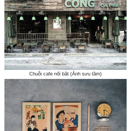
Chuỗi cafe nổi bật (Ảnh sưu tầm)