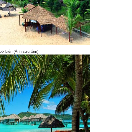
 bờ biển (Ảnh sưu tầm)