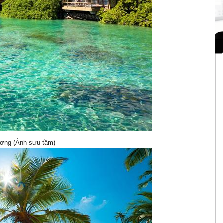
ương (Ảnh sưu tầm)