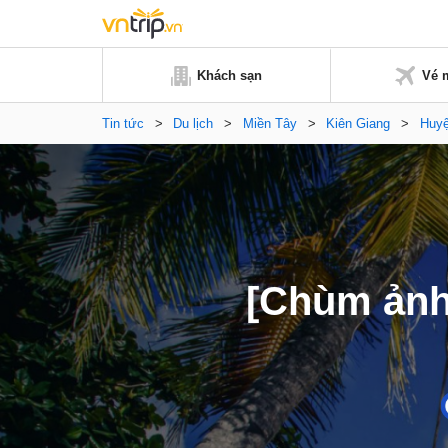
Khách sạn
Vé 
Tin tức
>
Du lịch
>
Miền Tây
>
Kiên Giang
>
Huy
[Chùm ảnh