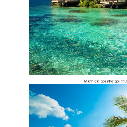
Mảnh đất gợi nhớ gợi th