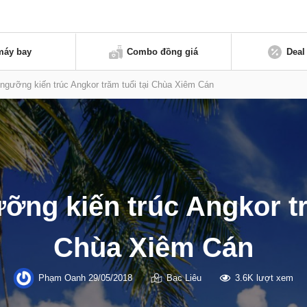
máy bay
Combo đồng giá
Deal
ngưỡng kiến trúc Angkor trăm tuổi tại Chùa Xiêm Cán
ng kiến trúc Angkor tr
Chùa Xiêm Cán
Phạm Oanh
29/05/2018
Bạc Liêu
3.6K lượt xem