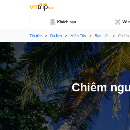
Khách sạn
Vé 
Tin tức
>
Du lịch
>
Miền Tây
>
Bạc Liêu
>
Chiêm 
Chiêm ngưỡ